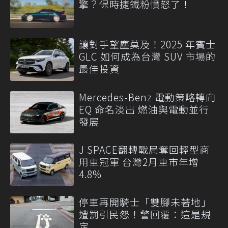
擎？保時捷鐵粉憤怒了！
讓對手望塵莫及！2025 年賓士
GLC 如何成為台灣 SUV 市場的
最佳投資
Mercedes-Benz 電動策略轉向
EQ 命名淡出 燃油與電動並行
發展
J SPACE翻轉戰局奪回輕型商
用車冠軍 台灣2月車市年增
4.8%
停車再開騎士「雙腳未著地」
遭罰引民怨！警回覆：這是規
定