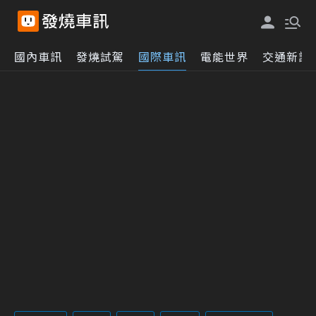
國內車訊
發燒試駕
國際車訊
電能世界
交通新訊