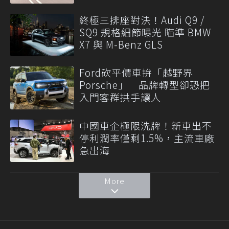
終極三排座對決！Audi Q9 /
SQ9 規格細節曝光 瞄準 BMW
X7 與 M-Benz GLS
Ford砍平價車拚「越野界
Porsche」 品牌轉型卻恐把
入門客群拱手讓人
中國車企極限洗牌！新車出不
停利潤率僅剩1.5%，主流車廠
急出海
More