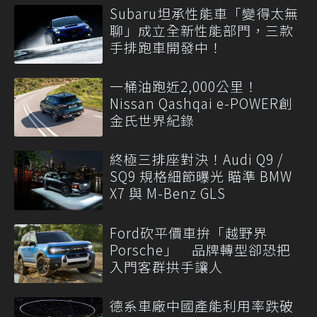
Subaru坦承性能車「變得太無
聊」成立全新性能部門，三款
手排跑車開發中！
一桶油跑近2,000公里！
Nissan Qashqai e-POWER創
金氏世界紀錄
終極三排座對決！Audi Q9 /
SQ9 規格細節曝光 瞄準 BMW
X7 與 M-Benz GLS
Ford砍平價車拚「越野界
Porsche」 品牌轉型卻恐把
入門客群拱手讓人
德系車廠中國產能利用率跌破