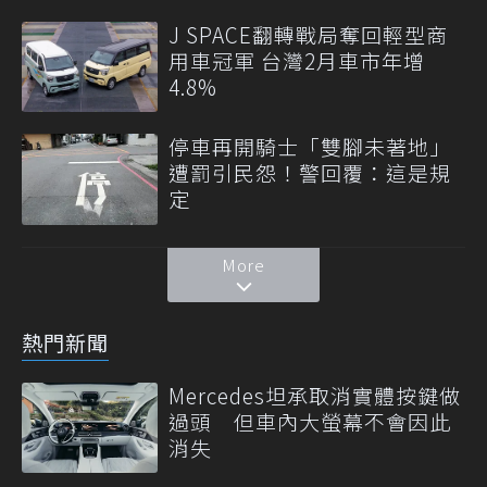
J SPACE翻轉戰局奪回輕型商
用車冠軍 台灣2月車市年增
4.8%
停車再開騎士「雙腳未著地」
遭罰引民怨！警回覆：這是規
定
More
熱門新聞
Mercedes坦承取消實體按鍵做
過頭 但車內大螢幕不會因此
消失