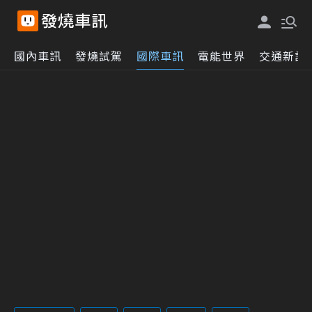
國內車訊
發燒試駕
國際車訊
電能世界
交通新訊