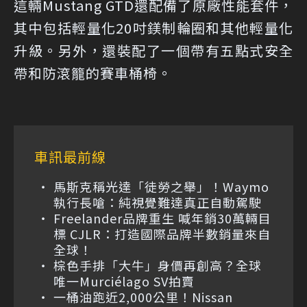
這輛Mustang GTD還配備了原廠性能套件，
其中包括輕量化20吋鎂制輪圈和其他輕量化
升級。另外，還裝配了一個帶有五點式安全
帶和防滾籠的賽車桶椅。
車訊最前線
馬斯克稱光達「徒勞之舉」！Waymo
執行長嗆：純視覺難達真正自動駕駛
Freelander品牌重生 喊年銷30萬輛目
標 CJLR：打造國際品牌半數銷量來自
全球！
棕色手排「大牛」身價再創高？全球
唯一Murciélago SV拍賣
一桶油跑近2,000公里！Nissan