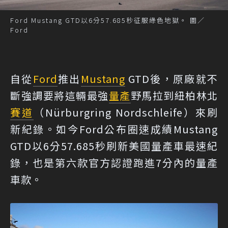
Ford Mustang GTD以6分57.685秒征服綠色地獄。 圖／
Ford
自從
Ford
推出
Mustang
GTD後，原廠就不
斷強調要將這輛最強
量產
野馬拉到紐柏林北
賽道
（Nürburgring Nordschleife）來刷
新紀錄。如今Ford公布圈速成績Mustang
GTD以6分57.685秒刷新美國量產車最速紀
錄，也是第六款官方認證跑進7分內的量產
車款。