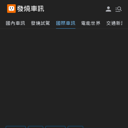
國內車訊
發燒試駕
國際車訊
電能世界
交通新訊