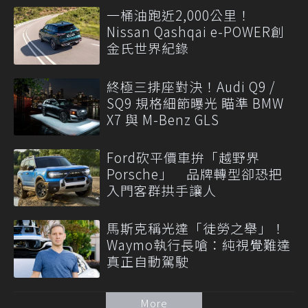
一桶油跑近2,000公里！
Nissan Qashqai e-POWER創
金氏世界紀錄
終極三排座對決！Audi Q9 /
SQ9 規格細節曝光 瞄準 BMW
X7 與 M-Benz GLS
Ford砍平價車拚「越野界
Porsche」 品牌轉型卻恐把
入門客群拱手讓人
馬斯克稱光達「徒勞之舉」！
Waymo執行長嗆：純視覺難達
真正自動駕駛
More