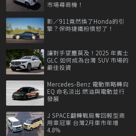
市場尋商機！
影／911竟然換了Honda的引
擎？保時捷鐵粉憤怒了！
讓對手望塵莫及！2025 年賓士
GLC 如何成為台灣 SUV 市場的
最佳投資
Mercedes-Benz 電動策略轉向
EQ 命名淡出 燃油與電動並行
發展
J SPACE翻轉戰局奪回輕型商
用車冠軍 台灣2月車市年增
4.8%