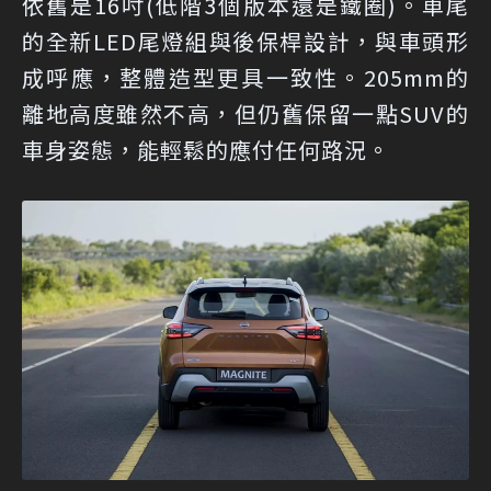
依舊是16吋(低階3個版本還是鐵圈)。車尾
的全新LED尾燈組與後保桿設計，與車頭形
成呼應，整體造型更具一致性。205mm的
離地高度雖然不高，但仍舊保留一點SUV的
車身姿態，能輕鬆的應付任何路況。