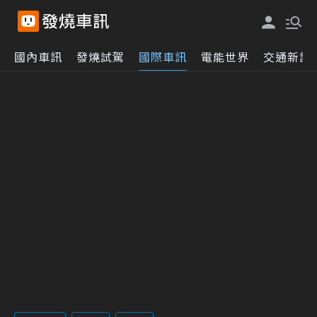
國內車訊
發燒試駕
國際車訊
電能世界
交通新訊