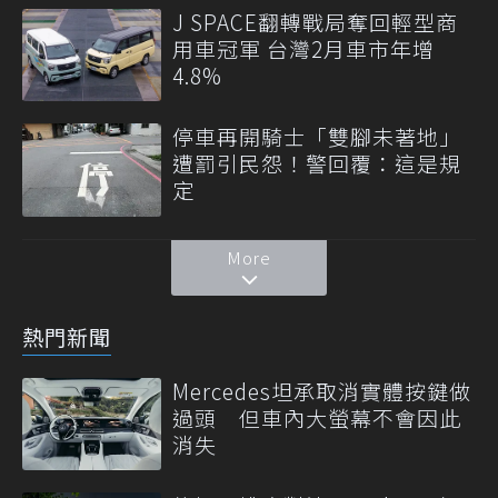
J SPACE翻轉戰局奪回輕型商
用車冠軍 台灣2月車市年增
4.8%
停車再開騎士「雙腳未著地」
遭罰引民怨！警回覆：這是規
定
More
熱門新聞
Mercedes坦承取消實體按鍵做
過頭 但車內大螢幕不會因此
消失