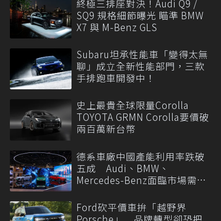
終極三排座對決！Audi Q9 /
SQ9 規格細節曝光 瞄準 BMW
X7 與 M-Benz GLS
Subaru坦承性能車「變得太無
聊」成立全新性能部門，三款
手排跑車開發中！
史上最貴全球限量Corolla
TOYOTA GRMN Corolla要價破
兩百萬新台幣
德系車廠中國產能利用率跌破
五成 Audi、BMW、
Mercedes-Benz面臨市場需求
轉變
Ford砍平價車拚「越野界
Porsche」 品牌轉型卻恐把