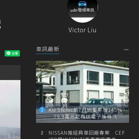
配
Victor Liu
車訊最新
Kia Stonic前7月銷量年增145%
79.9萬元起再送電子後視鏡
NISSAN推經典車回廠專案 CEF