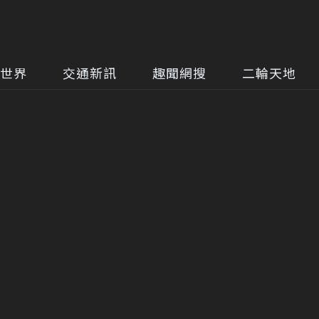
世界
交通新訊
趣聞網搜
二輪天地