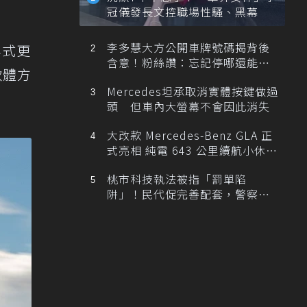
冠儀發長文控職場性騷、黑幕
李多慧大方公開車牌號碼揭背後
年式更
含意！粉絲讚：忘記停哪還能幫
軟體方
忙找車
Mercedes坦承取消實體按鍵做過
頭 但車內大螢幕不會因此消失
大改款 Mercedes-Benz GLA 正
式亮相 純電 643 公里續航小休
旅！
桃市科技執法被指「罰單陷
阱」！民代促完善配套，警察局
提數據回應