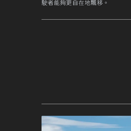
駛者能夠更自在地飄移。