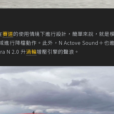
在
賽道
的使用情境下進行設計，簡單來說，就是
行降檔動作。此外，N Actove Sound＋也
N 2.0 升
渦輪
增壓引擎的聲浪。