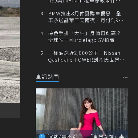
IRO與INFINITI老車原廠零件最
低1折
BMW推出8月仲夏購車優惠 全
車系送晶華三天兩夜、月付5,900
元起
棕色手排「大牛」身價再創高？
全球唯一Murciélago SV拍賣
一桶油跑近2,000公里！Nissan
Qashqai e-POWER創金氏世界紀
錄
車訊熱門
沉默7年不忍了！「車界女神」李