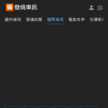
國內車訊
發燒試駕
國際車訊
電能世界
交通新訊