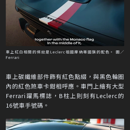
車上紅白相間的條紋是Leclerc祖國摩納哥國旗的配色。 圖／
Ferrari
車上碳纖維部件飾有紅色點綴，與黑色輪圈
內的紅色煞車卡鉗相呼應。車門上繪有大型
Ferrari躍馬標誌，B柱上則刻有Leclerc的
16號車手號碼。