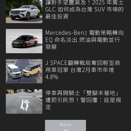
讓對手望塵莫及！2025 年賓士
GLC 如何成為台灣 SUV 市場的
最佳投資
Mercedes-Benz 電動策略轉向
EQ 命名淡出 燃油與電動並行
發展
J SPACE翻轉戰局奪回輕型商
用車冠軍 台灣2月車市年增
4.8%
停車再開騎士「雙腳未著地」
遭罰引民怨！警回覆：這是規
定
More