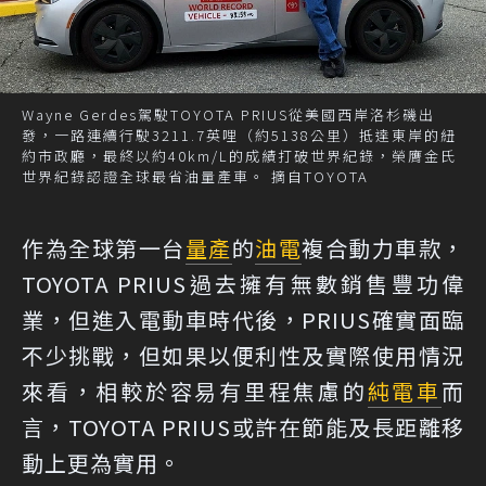
Wayne Gerdes駕駛TOYOTA PRIUS從美國西岸洛杉磯出
發，一路連續行駛3211.7英哩（約5138公里）抵達東岸的紐
約市政廳，最終以約40km/L的成績打破世界紀錄，榮膺金氏
世界紀錄認證全球最省油量產車。 摘自TOYOTA
作為全球第一台
量產
的
油電
複合動力車款，
TOYOTA PRIUS過去擁有無數銷售豐功偉
業，但進入電動車時代後，PRIUS確實面臨
不少挑戰，但如果以便利性及實際使用情況
來看，相較於容易有里程焦慮的
純電車
而
言，TOYOTA PRIUS或許在節能及長距離移
動上更為實用。