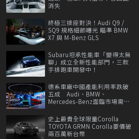
消失
終極三排座對決！Audi Q9 /
SQ9 規格細節曝光 瞄準 BMW
X7 與 M-Benz GLS
Subaru坦承性能車「變得太無
聊」成立全新性能部門，三款
手排跑車開發中！
德系車廠中國產能利用率跌破
五成 Audi、BMW、
Mercedes-Benz面臨市場需求
轉變
史上最貴全球限量Corolla
TOYOTA GRMN Corolla要價破
兩百萬新台幣