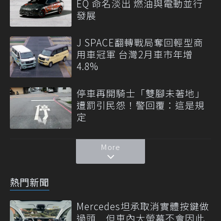
EQ 命名淡出 燃油與電動並行
發展
J SPACE翻轉戰局奪回輕型商
用車冠軍 台灣2月車市年增
4.8%
停車再開騎士「雙腳未著地」
遭罰引民怨！警回覆：這是規
定
More
熱門新聞
Mercedes坦承取消實體按鍵做
過頭 但車內大螢幕不會因此