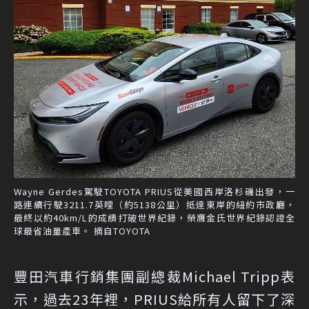
Wayne Gerdes駕駛TOYOTA PRIUS從美國西岸洛杉磯出發，一
路連續行駛3211.7英哩（約5138公里）抵達東岸的紐約市政廳，
最終以約40km/L的成績打破世界紀錄，榮膺金氏世界紀錄認證全
球最省油量產車。 摘自TOYOTA
豐田汽車行銷集團副總裁Michael Tripp表
示，過去23年裡，PRIUS給所有人留下了深