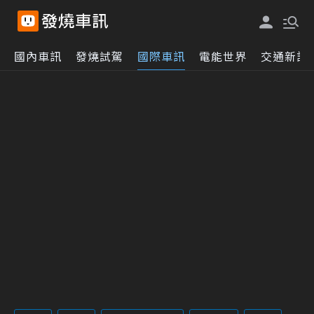
國內車訊
發燒試駕
國際車訊
電能世界
交通新訊