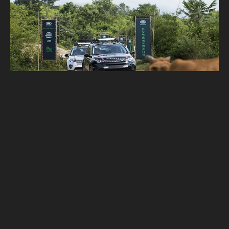
通過了寮國叢林考驗 迎接他們的是馬丘比丘