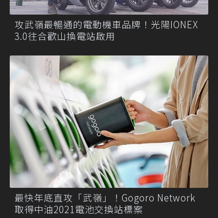
攻武嶺最暢通的電動機車品牌！光陽IONEX
3.0往合歡山換電站啟用
最快年底直攻「武嶺」！Gogoro Network
取得中油2021電池交換站標案