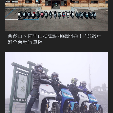
合歡山、阿里山換電站相繼開通！PBGN壯
遊全台暢行無阻