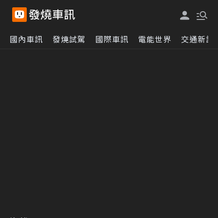
國內車訊
發燒試駕
國際車訊
電能世界
交通新訊