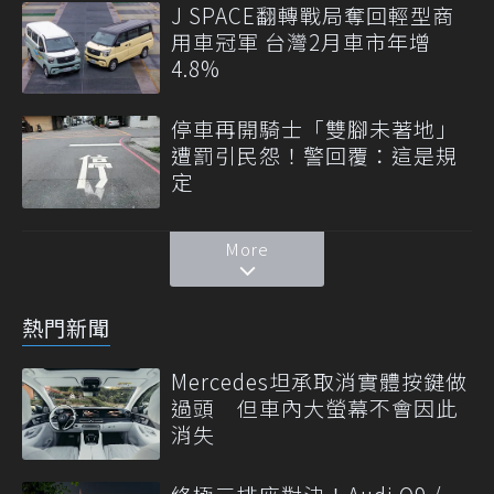
J SPACE翻轉戰局奪回輕型商
用車冠軍 台灣2月車市年增
4.8%
停車再開騎士「雙腳未著地」
遭罰引民怨！警回覆：這是規
定
More
熱門新聞
Mercedes坦承取消實體按鍵做
過頭 但車內大螢幕不會因此
消失