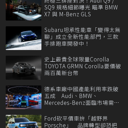
終極三排座對決！Audi Q9 /
SQ9 規格細節曝光 瞄準 BMW
X7 與 M-Benz GLS
Subaru坦承性能車「變得太無
聊」成立全新性能部門，三款
手排跑車開發中！
史上最貴全球限量Corolla
TOYOTA GRMN Corolla要價破
兩百萬新台幣
德系車廠中國產能利用率跌破
五成 Audi、BMW、
Mercedes-Benz面臨市場需求
轉變
Ford砍平價車拚「越野界
Porsche」 品牌轉型卻恐把