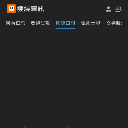
國內車訊
發燒試駕
國際車訊
電能世界
交通新訊