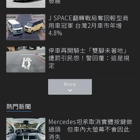
發展
J SPACE翻轉戰局奪回輕型商
用車冠軍 台灣2月車市年增
4.8%
停車再開騎士「雙腳未著地」
遭罰引民怨！警回覆：這是規
定
More
熱門新聞
Mercedes坦承取消實體按鍵做
過頭 但車內大螢幕不會因此
消失