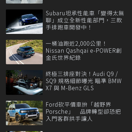
Subaru坦承性能車「變得太無
聊」成立全新性能部門，三款
手排跑車開發中！
一桶油跑近2,000公里！
Nissan Qashqai e-POWER創
金氏世界紀錄
終極三排座對決！Audi Q9 /
SQ9 規格細節曝光 瞄準 BMW
X7 與 M-Benz GLS
Ford砍平價車拚「越野界
Porsche」 品牌轉型卻恐把
入門客群拱手讓人