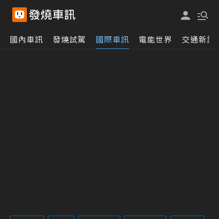
國內車訊
發燒試駕
國際車訊
電能世界
交通新訊