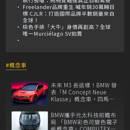
Freelander品牌重生 喊年銷30萬輛目
標 CJLR：打造國際品牌半數銷量來自
全球！
棕色手排「大牛」身價再創高？全球
唯一Murciélago SV拍賣
概念車
未來 M3 長這樣！BMW 發
表「M Concept Neue
Klasse」概念車，四馬達
架構細節公開
BMW攜手元太科技前瞻布
局 「BMW彩色可變色電子
紙概念車」COMPUTEX