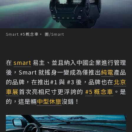
Smart #5概念車。 圖/Smart
在
smart
易主、並且納入中國企業進行管理
後，Smart 就搖身一變成為僅推出
純電
產品
的品牌，在推出#1 與 #3 後，品牌也在
北京
車展
首次亮相尺寸更浮誇的
#5
概念車
。是
的，這是輛
中型休旅
沒錯！