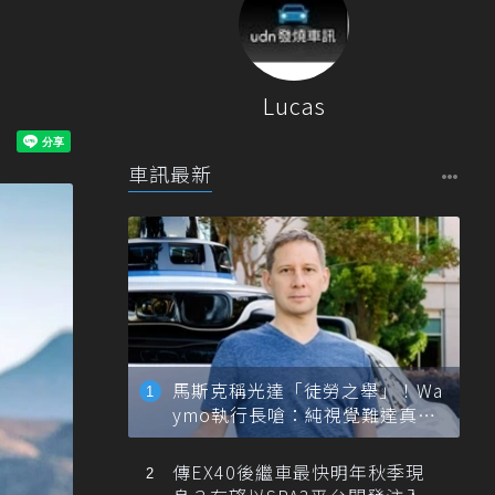
Lucas
車訊最新
馬斯克稱光達「徒勞之舉」！Wa
ymo執行長嗆：純視覺難達真正
自動駕駛
傳EX40後繼車最快明年秋季現