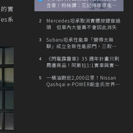
含意！粉絲讚：忘記停哪還能幫
型的實
忙找車
es系
Mercedes坦承取消實體按鍵做過
頭 但車內大螢幕不會因此消失
Subaru坦承性能車「變得太無
聊」成立全新性能部門，三款手
排跑車開發中！
《閃電霹靂車》35 週年計畫只剩
周邊商品！阿斯拉1:1實車與實體
展覽雙雙喊卡
一桶油跑近2,000公里！Nissan
Qashqai e-POWER創金氏世界紀
錄