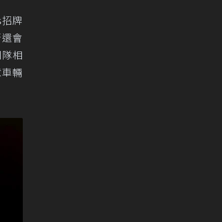
s招牌
否還會
團隊相
意車輛