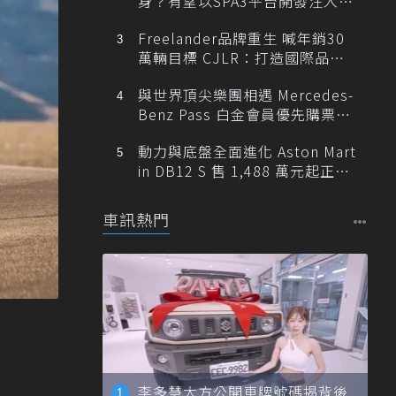
身？有望以SPA3平台開發注入80
0V動力
Freelander品牌重生 喊年銷30
萬輛目標 CJLR：打造國際品牌
半數銷量來自全球！
與世界頂尖樂團相遇 Mercedes-
Benz Pass 白金會員優先購票維
也納愛樂
動力與底盤全面進化 Aston Mart
in DB12 S 售 1,488 萬元起正式
登台
車訊熱門
李多慧大方公開車牌號碼揭背後