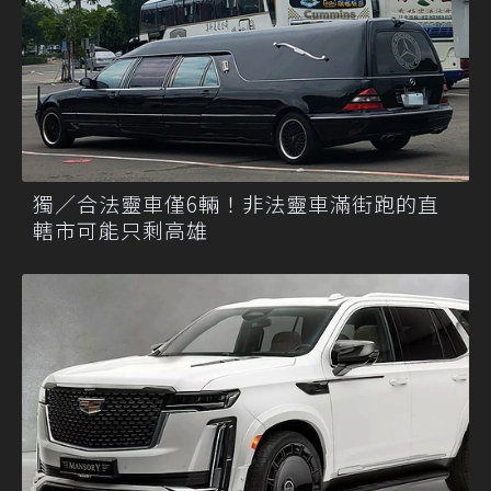
獨／合法靈車僅6輛！非法靈車滿街跑的直
轄市可能只剩高雄