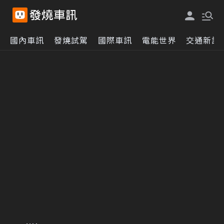
國內車訊
發燒試駕
國際車訊
電能世界
交通新訊