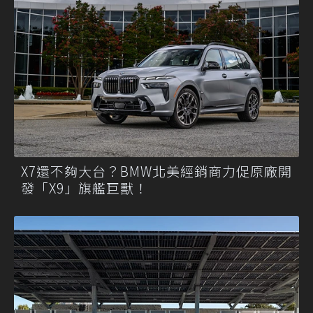
X7還不夠大台？BMW北美經銷商力促原廠開
發「X9」旗艦巨獸！