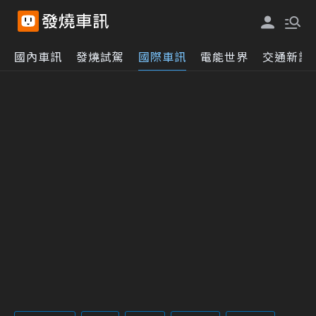
國內車訊
發燒試駕
國際車訊
電能世界
交通新訊