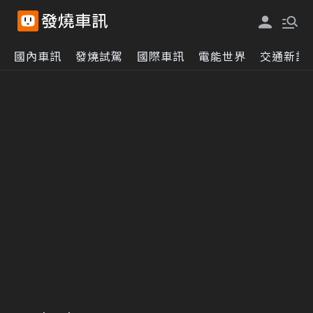
國內車訊
發燒試駕
國際車訊
電能世界
交通新訊