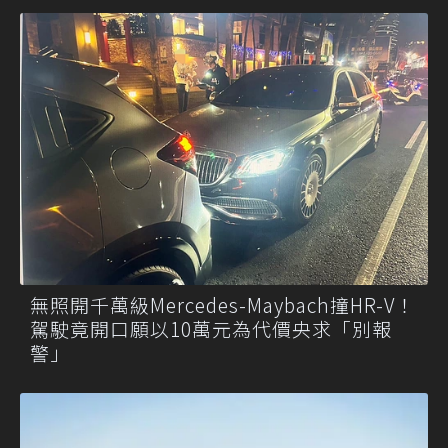
無照開千萬級Mercedes-Maybach撞HR-V！
駕駛竟開口願以10萬元為代價央求「別報
警」