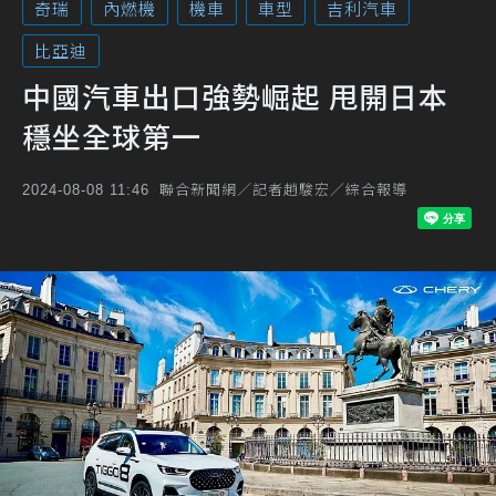
奇瑞
內燃機
機車
車型
吉利汽車
比亞迪
中國汽車出口強勢崛起 甩開日本
穩坐全球第一
聯合新聞網／記者趙駿宏／綜合報導
2024-08-08 11:46