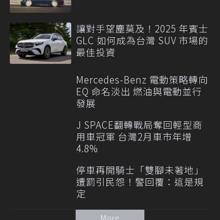
讓對手望塵莫及！2025 年賓士
GLC 如何成為台灣 SUV 市場的
最佳投資
Mercedes-Benz 電動策略轉向
EQ 命名淡出 燃油與電動並行
發展
J SPACE翻轉戰局奪回輕型商
用車冠軍 台灣2月車市年增
4.8%
停車再開騎士「雙腳未著地」
遭罰引民怨！警回覆：這是規
定
More