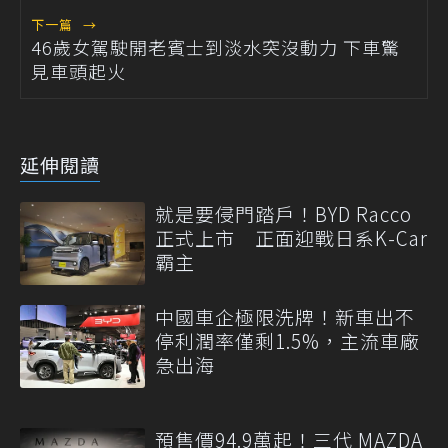
下一篇
→
46歲女駕駛開老賓士到淡水突沒動力 下車驚
見車頭起火
延伸閱讀
就是要侵門踏戶！BYD Racco
正式上市 正面迎戰日系K-Car
霸主
中國車企極限洗牌！新車出不
停利潤率僅剩1.5%，主流車廠
急出海
預售價94.9萬起！三代 MAZDA