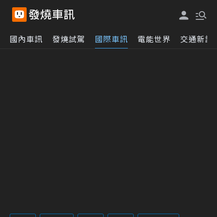
國內車訊
發燒試駕
國際車訊
電能世界
交通新訊