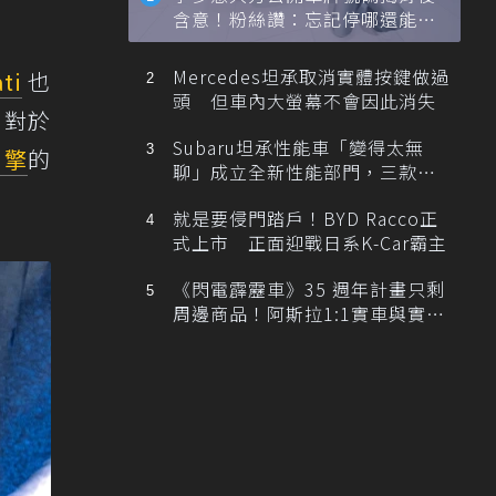
含意！粉絲讚：忘記停哪還能幫
忙找車
Mercedes坦承取消實體按鍵做過
ti
也
頭 但車內大螢幕不會因此消失
，對於
Subaru坦承性能車「變得太無
引擎
的
聊」成立全新性能部門，三款手
排跑車開發中！
就是要侵門踏戶！BYD Racco正
式上市 正面迎戰日系K-Car霸主
《閃電霹靂車》35 週年計畫只剩
周邊商品！阿斯拉1:1實車與實體
展覽雙雙喊卡