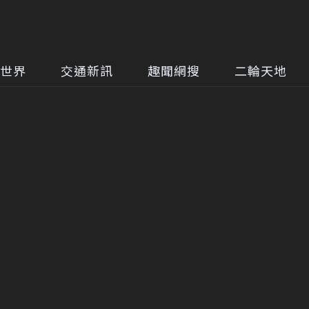
世界
交通新訊
趣聞網搜
二輪天地