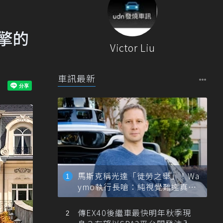
引擎的
Victor Liu
車訊最新
馬斯克稱光達「徒勞之舉」！Wa
ymo執行長嗆：純視覺難達真正
自動駕駛
傳EX40後繼車最快明年秋季現