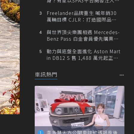
身？有望以SPA3平台開發注入80
0V動力
Freelander品牌重生 喊年銷30
萬輛目標 CJLR：打造國際品牌
半數銷量來自全球！
與世界頂尖樂團相遇 Mercedes-
Benz Pass 白金會員優先購票維
也納愛樂
動力與底盤全面進化 Aston Mart
in DB12 S 售 1,488 萬元起正式
登台
車訊熱門
李多慧大方公開車牌號碼揭背後