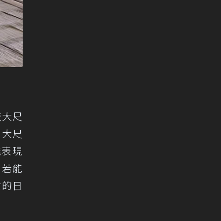
較大尺
a大尺
能表現
，若能
世的日