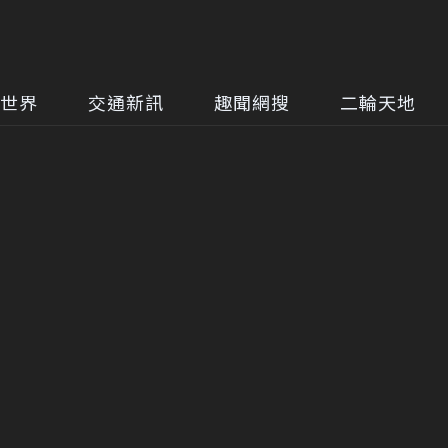
世界
交通新訊
趣聞網搜
二輪天地