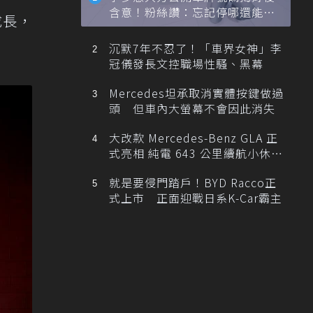
含意！粉絲讚：忘記停哪還能幫
成長，
忙找車
沉默7年不忍了！「車界女神」李
冠儀發長文控職場性騷、黑幕
Mercedes坦承取消實體按鍵做過
頭 但車內大螢幕不會因此消失
大改款 Mercedes-Benz GLA 正
式亮相 純電 643 公里續航小休
旅！
就是要侵門踏戶！BYD Racco正
式上市 正面迎戰日系K-Car霸主