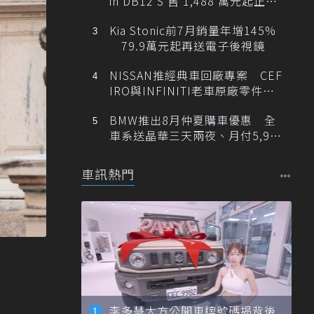
in DB12 S 售 1,488 萬元起正式
登台
Kia Stonic前7月銷量年增145%
79.9萬元起再送電子後視鏡
NISSAN推經典車回廠專案 CEF
IRO與INFINITI老車原廠零件最
低1折
BMW推出8月仲夏購車優惠 全
車系送晶華三天兩夜、月付5,900
元起
車訊熱門
李多慧大方公開車牌號碼揭背後