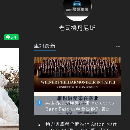
老司機丹尼斯
車訊最新
與世界頂尖樂團相遇 Mercedes-
Benz Pass 白金會員優先購票維
也納愛樂
動力與底盤全面進化 Aston Mart