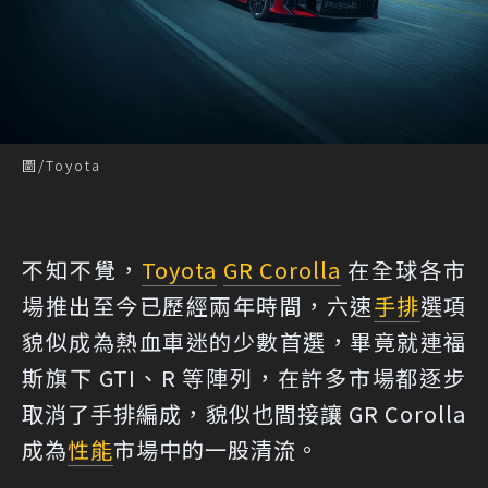
圖/Toyota
不知不覺，
Toyota
GR Corolla
在全球各市
場推出至今已歷經兩年時間，六速
手排
選項
貌似成為熱血車迷的少數首選，畢竟就連福
斯旗下 GTI、R 等陣列，在許多市場都逐步
取消了手排編成，貌似也間接讓 GR Corolla
成為
性能
市場中的一股清流。