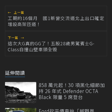
←
上一篇
工期約16個月 國1新營交流道北上出口確定
增設高架匝道！
下一篇
→
這次大G真的GG了！五股28歲男駕賓士G-
Class自撞山壁車頭全毀
延伸閱讀
858 萬元起！30 項黑化細節加
持 26 年式 Defender OCTA
Black 限量 5 席登台
Ford砍平價車拚「越野界