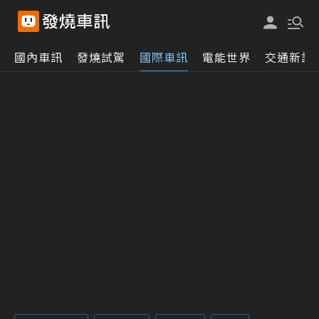
國內車訊
發燒試駕
國際車訊
電能世界
交通新訊