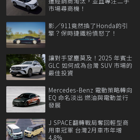
遭經銷商淘汰，並且專注二手
市場尋商機！
影／911竟然換了Honda的引
擎？保時捷鐵粉憤怒了！
讓對手望塵莫及！2025 年賓士
GLC 如何成為台灣 SUV 市場的
最佳投資
Mercedes-Benz 電動策略轉向
EQ 命名淡出 燃油與電動並行
發展
J SPACE翻轉戰局奪回輕型商
用車冠軍 台灣2月車市年增
4.8%