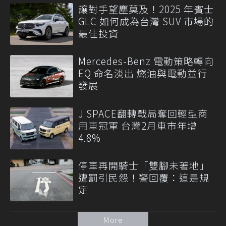
讓對手望塵莫及！2025 年賓士
GLC 如何成為台灣 SUV 市場的
最佳投資
Mercedes-Benz 電動策略轉向
EQ 命名淡出 燃油與電動並行
發展
J SPACE翻轉戰局奪回輕型商
用車冠軍 台灣2月車市年增
4.8%
停車再開騎士「雙腳未著地」
遭罰引民怨！警回覆：這是規
定
More