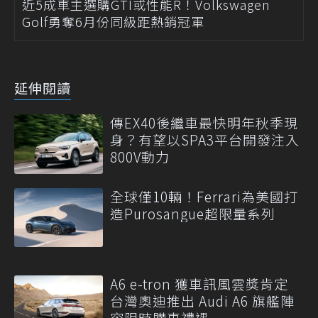
近5成車主選購GTI或性能R！Volkswagen
Golf勇奪6月份同級距熱銷冠軍
延伸閱讀
傳EX40後繼車最快明年秋季現
身？有望以SPA3平台開發注入
800V動力
全球僅10輛！Ferrari為美國打
造Purosangue超限量系列
A6 e-tron 獲車訊風雲獎肯定
台灣奧迪推出 Audi A6 旗艦陣
容限時購車禮遇