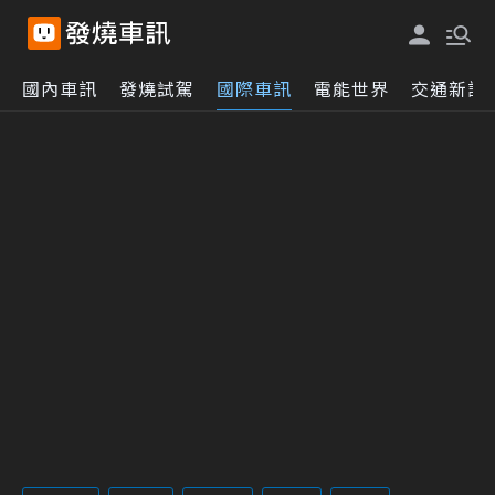
國內車訊
發燒試駕
國際車訊
電能世界
交通新訊