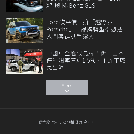
X7 與 M-Benz GLS
Ford砍平價車拚「越野界
Porsche」 品牌轉型卻恐把
入門客群拱手讓人
中國車企極限洗牌！新車出不
停利潤率僅剩1.5%，主流車廠
急出海
More
聯合線上公司 著作權所有 ©2021