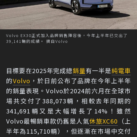
Volvo EX30正式加入品牌銷售陣容後，今年上半年已交出了
39,141輛的成績。 摘自Volvo
目標要在2025年完成總
銷量
有一半是
純電車
的
Volvo
，於日前公布了品牌在今年上半年
的銷量表現。Volvo於2024前六月在全球市
場共交付了388,073輛，相較去年同期的
341,691輛又是大幅增長了14%！雖然
Volvo最暢銷車款仍舊是人氣
休旅
XC60
（上
半年為115,710輛），但逐漸在市場中交付