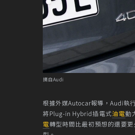
摘自Audi
根據外媒Autocar報導，Audi執行長
將Plug-in Hybrid插電式
油電
動
電
轉型時間比最初預想的還要更
型。