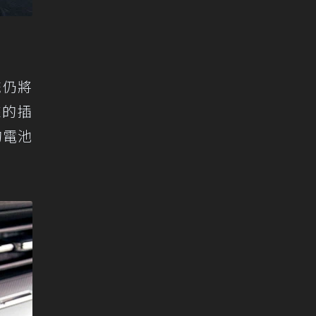
統仍將
來的插
的電池