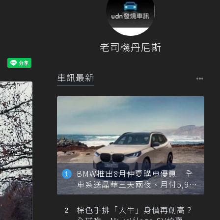
老司機丹尼斯
車訊最新
BMW推出8月仲夏購車優惠 全
車系送晶華三天兩夜、月付5,900
元起
棕色手排「大牛」身價再創高？