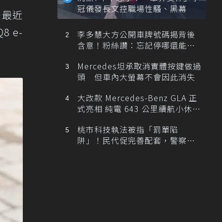
冠儀發長文控職場性騷、黑幕
是最近
 e-
李多慧大方公開車牌號碼揭背後
含意！粉絲讚：忘記停哪還能幫
忙找車
Mercedes坦承取消實體按鍵做過
頭 但車內大螢幕不會因此消失
大改款 Mercedes-Benz GLA 正
式亮相 純電 643 公里續航小休
旅！
桃市科技執法被指「罰單陷
阱」！民代促完善配套，警察局
提數據回應