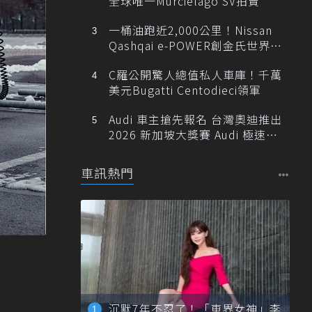
全球唯一Murciélago SV拍賣
一桶油跑近2,000公里！Nissan
Qashqai e-POWER創金氏世界紀
錄
C羅公開驚人總值私人車庫！千萬
美元Bugatti Centodieci領軍
Audi 車主搶先報名 台灣奧迪推出
2026 新加坡大獎賽 Audi 極速之
旅
車訊熱門
沉默7年不忍了！「車界女神」李