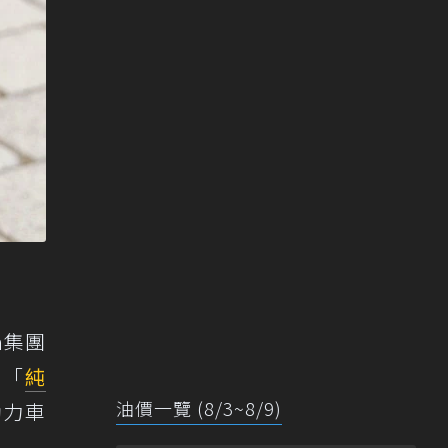
en集團
到「
純
油價一覽 (8/3~8/9)
動力車