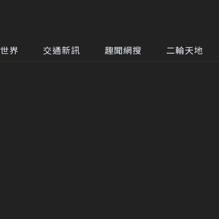
世界
交通新訊
趣聞網搜
二輪天地