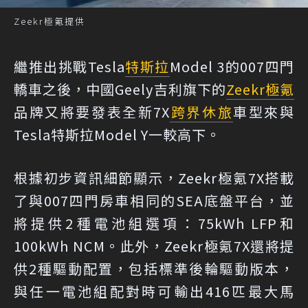
Zeekr極氪提供
繼推出挑戰Tesla
特斯拉
Model 3的007四門
轎車之後，中國Geely吉利旗下的
Zeekr
極氪
品牌又將要發表全新7X
跨界休旅
車型來與
Tesla特斯拉Model Y一較高下。
根據初步資訊細節顯示，Zeekr極氪7X搭載
了與007四門房車相同的SEA底盤平台，並
將提供2種電池組選項：75kWh LFP和
100kWh NCM。此外，Zeekr極氪7X還將提
供2種驅動配置，包括標準後輪驅動版本，
與任一電池組配對時可輸出416匹最大馬