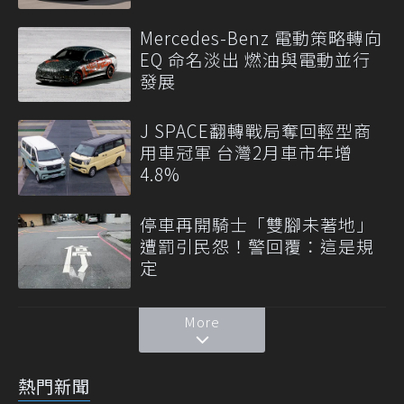
Mercedes-Benz 電動策略轉向
EQ 命名淡出 燃油與電動並行
發展
J SPACE翻轉戰局奪回輕型商
用車冠軍 台灣2月車市年增
4.8%
停車再開騎士「雙腳未著地」
遭罰引民怨！警回覆：這是規
定
More
熱門新聞