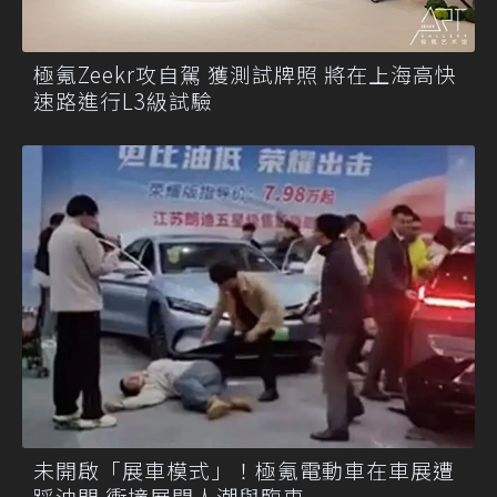
極氪Zeekr攻自駕 獲測試牌照 將在上海高快
速路進行L3級試驗
未開啟「展車模式」！極氪電動車在車展遭
踩油門 衝撞展間人潮與臨車