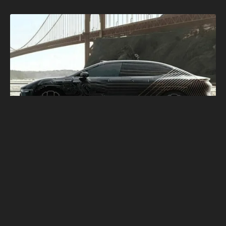
極氪Zeekr又一新品登場 純電轎車Zeekr 007
將於廣州車展開始預售