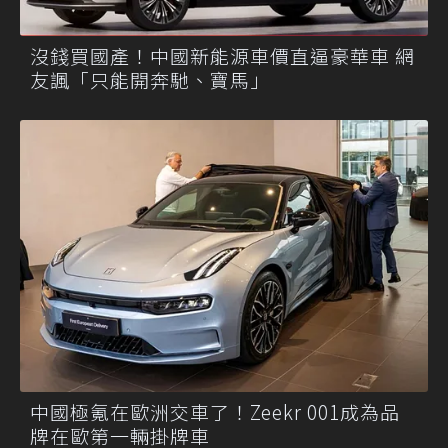
沒錢買國產！中國新能源車價直逼豪華車 網
友諷「只能開奔馳、寶馬」
中國極氪在歐洲交車了！Zeekr 001成為品
牌在歐第一輛掛牌車