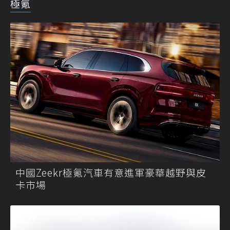
極氪
中國Zeekr極氪汽車有意進軍豪華越野與皮
卡市場