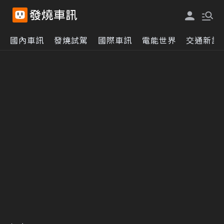
國內車訊
發燒試駕
國際車訊
電能世界
交通新訊