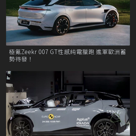
極氪Zeekr 007 GT性感純電獵跑 進軍歐洲蓄
勢待發！