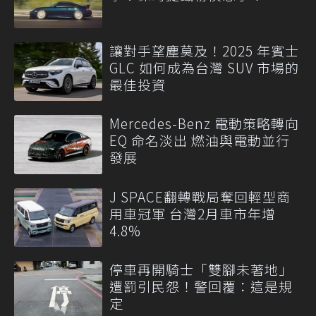
讓對手望塵莫及！2025 年賓士
GLC 如何成為台灣 SUV 市場的
最佳投資
Mercedes-Benz 電動策略轉向
EQ 命名淡出 燃油與電動並行
發展
J SPACE翻轉戰局奪回輕型商
用車冠軍 台灣2月車市年增
4.8%
停車再開騎士「雙腳未著地」
遭罰引民怨！警回覆：這是規
定