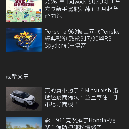
2026 年 TAIWAN SUZUKI「全
方位新手駕駛訓練」9 月起全
台開跑
Porsche 963披上兩款Penske
經典戰袍 致敬917/30與RS
Spyder冠軍傳奇
最新文章
真的賣不動了？Mitsubishi漸
遭經銷商淘汰，並且專注二手
市場尋商機！
影／911竟然換了Honda的引
擎？保時捷鐵粉憤怒了！