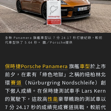
全新 Panamera 旗艦車型以 7 分 24.17 秒打破紀錄，較前
代車型快了 5.64 秒。 圖／Porsche提供
保時捷
Porsche
Panamera
旗艦
車型
於上市
前夕，在素有「綠色地獄」之稱的紐柏林北
環
賽道
（Nürburgring Nordschleife）創
下傲人成績。在保時捷測試車手 Lars Kern
的駕駛下，這款高
性能
豪華轎跑的測試車以
7 分 24.17 秒的成績完成賽道挑戰，較前代