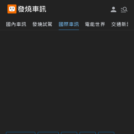
國內車訊
發燒試駕
國際車訊
電能世界
交通新訊