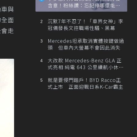
含意！粉絲讚：忘記停哪還能幫
動車與
忙找車
的全面
沉默7年不忍了！「車界女神」李
冠儀發長文控職場性騷、黑幕
後會走
Mercedes坦承取消實體按鍵做過
頭 但車內大螢幕不會因此消失
大改款 Mercedes-Benz GLA 正
式亮相 純電 643 公里續航小休
旅！
就是要侵門踏戶！BYD Racco正
式上市 正面迎戰日系K-Car霸主