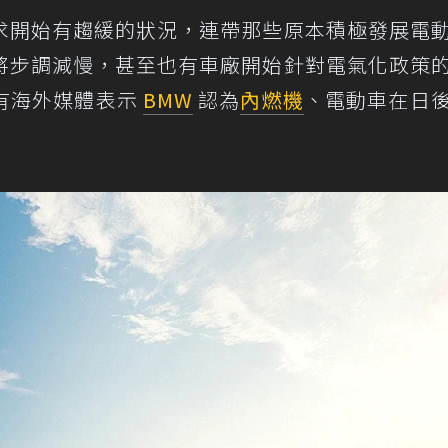
求開始有趨緩的狀況，連帶那些原本積極發展電
將步調減慢，甚至也有車廠開始針對電氣化政策
有海外媒體表示
BMW
認為
內燃機
、電動車在日