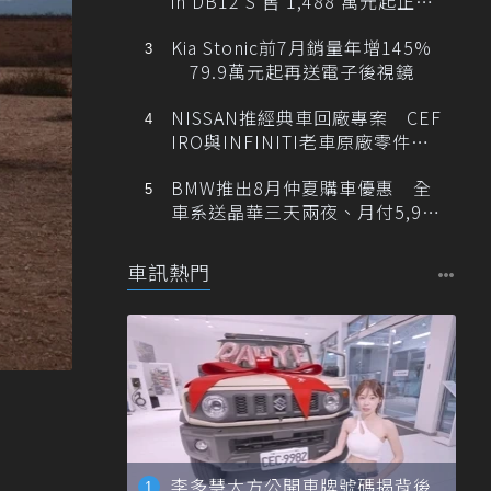
in DB12 S 售 1,488 萬元起正式
登台
Kia Stonic前7月銷量年增145%
79.9萬元起再送電子後視鏡
NISSAN推經典車回廠專案 CEF
IRO與INFINITI老車原廠零件最
低1折
BMW推出8月仲夏購車優惠 全
車系送晶華三天兩夜、月付5,900
元起
車訊熱門
李多慧大方公開車牌號碼揭背後