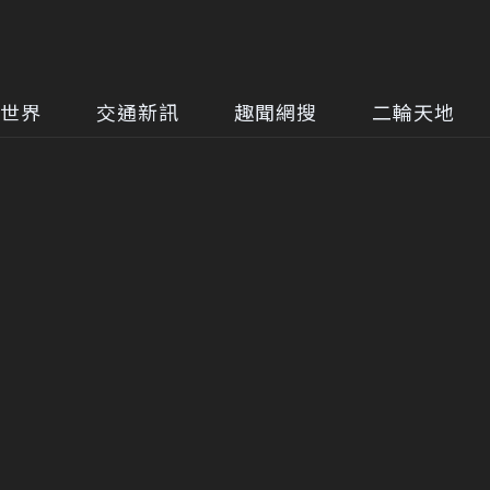
世界
交通新訊
趣聞網搜
二輪天地