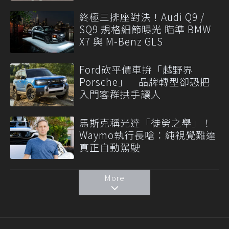
終極三排座對決！Audi Q9 /
SQ9 規格細節曝光 瞄準 BMW
X7 與 M-Benz GLS
Ford砍平價車拚「越野界
Porsche」 品牌轉型卻恐把
入門客群拱手讓人
馬斯克稱光達「徒勞之舉」！
Waymo執行長嗆：純視覺難達
真正自動駕駛
More