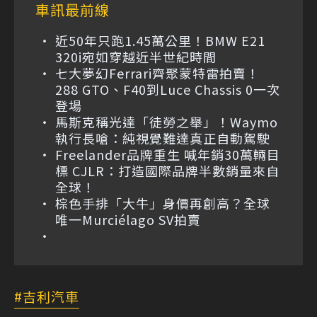
車訊最前線
近50年只跑1.45萬公里！BMW E21
320i宛如穿越近半世紀時間
七大夢幻Ferrari齊聚蒙特雷拍賣！
288 GTO、F40到Luce Chassis 0一次
登場
馬斯克稱光達「徒勞之舉」！Waymo
執行長嗆：純視覺難達真正自動駕駛
Freelander品牌重生 喊年銷30萬輛目
標 CJLR：打造國際品牌半數銷量來自
全球！
棕色手排「大牛」身價再創高？全球
唯一Murciélago SV拍賣
吉利汽車