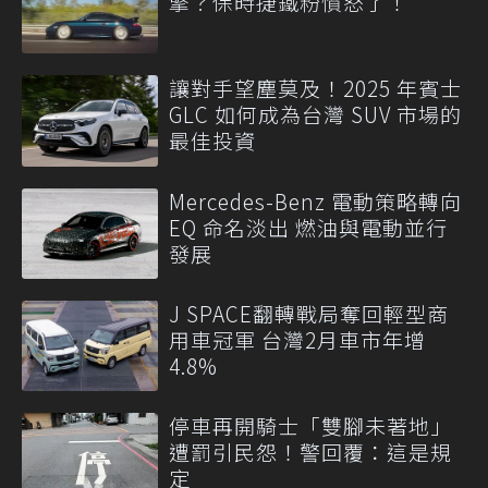
擎？保時捷鐵粉憤怒了！
讓對手望塵莫及！2025 年賓士
GLC 如何成為台灣 SUV 市場的
最佳投資
Mercedes-Benz 電動策略轉向
EQ 命名淡出 燃油與電動並行
發展
J SPACE翻轉戰局奪回輕型商
用車冠軍 台灣2月車市年增
4.8%
停車再開騎士「雙腳未著地」
遭罰引民怨！警回覆：這是規
定