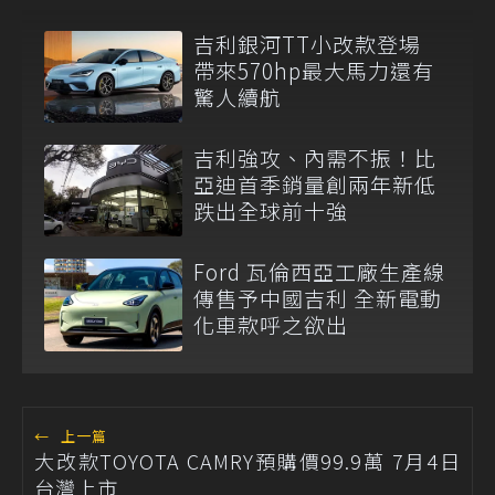
吉利銀河TT小改款登場
帶來570hp最大馬力還有
驚人續航
吉利強攻、內需不振！比
亞迪首季銷量創兩年新低
跌出全球前十強
Ford 瓦倫西亞工廠生產線
傳售予中國吉利 全新電動
化車款呼之欲出
←
上一篇
大改款TOYOTA CAMRY預購價99.9萬 7月4日
台灣上市