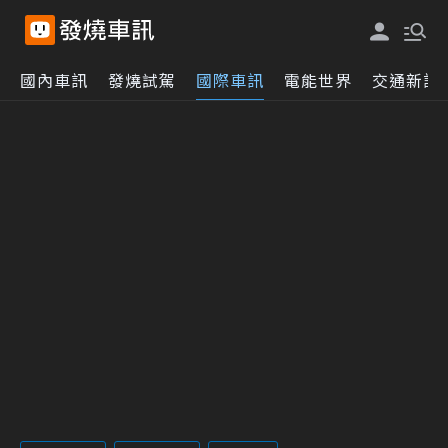
國內車訊
發燒試駕
國際車訊
電能世界
交通新訊