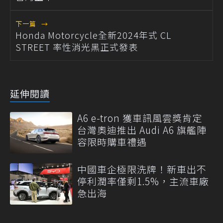
下一篇
→
Honda Motorcycle全新2024年式 CL
STREET 率性消光黑正式發表
延伸閱讀
A6 e-tron 獲車訊風雲獎肯定
台灣奧迪推出 Audi A6 旗艦陣
容限時購車禮遇
中國車企極限洗牌！新車出不
停利潤率僅剩1.5%，主流車廠
急出海