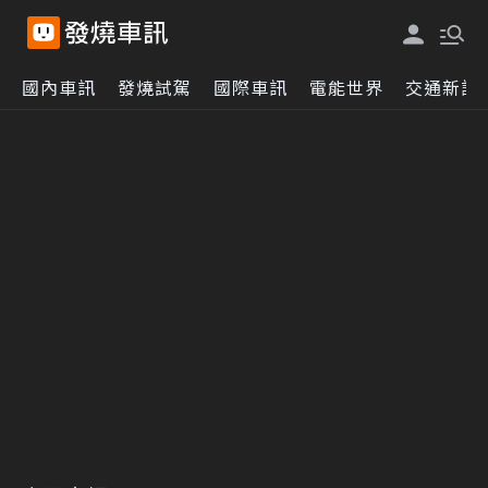
國內車訊
發燒試駕
國際車訊
電能世界
交通新訊