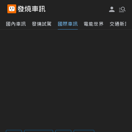
國內車訊
發燒試駕
國際車訊
電能世界
交通新訊