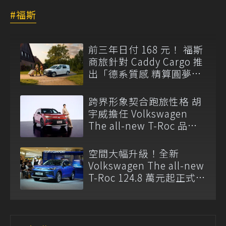
福斯
前三年日付 168 元！ 福斯
商旅針對 Caddy Cargo 推
出「德系質感 精算圓夢」
與「打天下」專案
跨界形象契合跑旅性格 胡
宇威擔任 Volkswagen
The all-new T-Roc 品牌
大使
空間大幅升級！全新
Volkswagen The all-new
T-Roc 124.8 萬元起正式上
市