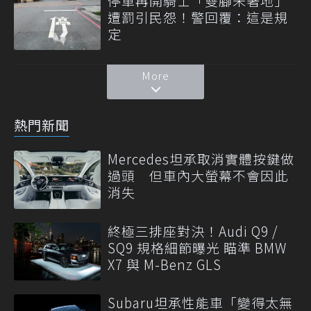
停車再開騎士「雙腳未著地」
遭罰引民怨！警回覆：這是規
定
More
熱門新聞
Mercedes坦承取消實體按鍵做
過頭 但車內大螢幕不會因此
消失
終極三排座對決！Audi Q9 /
SQ9 規格細節曝光 瞄準 BMW
X7 與 M-Benz GLS
Subaru坦承性能車「變得太無