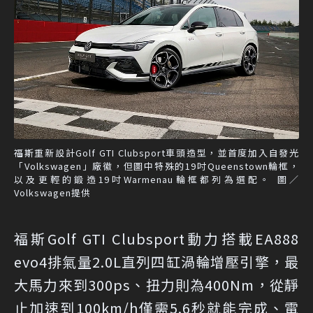
福斯重新設計Golf GTI Clubsport車頭造型，並首度加入自發光
「Volkswagen」廠徽，但圖中特殊的19吋Queenstown輪框，
以及更輕的鍛造19吋Warmenau輪框都列為選配。 圖／
Volkswagen提供
福斯Golf GTI Clubsport動力搭載EA888
evo4排氣量2.0L直列四缸渦輪增壓引擎，最
大馬力來到300ps、扭力則為400Nm，從靜
止加速到100km/h僅需5.6秒就能完成、電