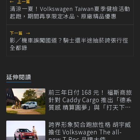
←
上一篇
清涼一夏！Volkswagen Taiwan夏季健檢活動
起跑，期間再享限定冰品、原廠精品優惠
下一篇
→
影／機車誤闖國道？騎士還半途抽菸誇張行徑
全都錄
延伸閱讀
前三年日付 168 元！ 福斯商旅
針對 Caddy Cargo 推出「德系
質感 精算圓夢」與「打天下」
專案
跨界形象契合跑旅性格 胡宇威
擔任 Volkswagen The all-
new T-Roc 品牌大使