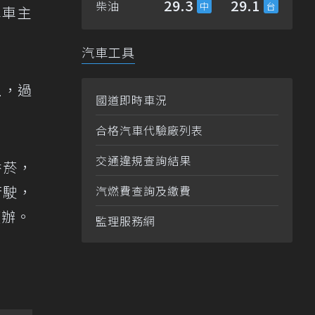
29.3
29.1
柴油
車車主
汽車工具
上，過
國道即時車況
合格汽車代驗廠列表
交通違規查詢結果
香菸，
行駛，
汽燃費查詢及繳費
偵辦。
監理服務網