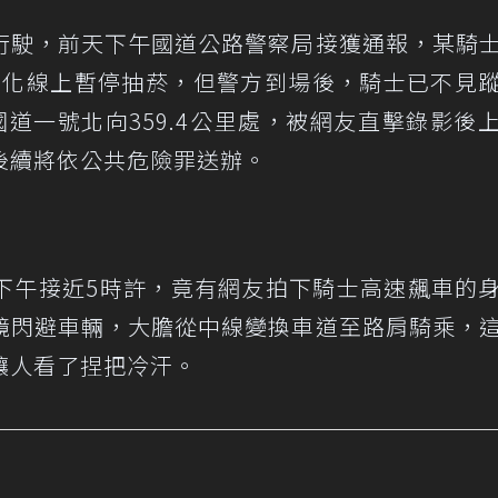
行駛，前天下午國道公路警察局接獲通報，某騎
於槽化線上暫停抽菸，但警方到場後，騎士已不見
道一號北向359.4公里處，被網友直擊錄影後
後續將依公共危險罪送辦。
下午接近5時許，竟有網友拍下騎士高速飆車的
鏡閃避車輛，大膽從中線變換車道至路肩騎乘，
讓人看了捏把冷汗。