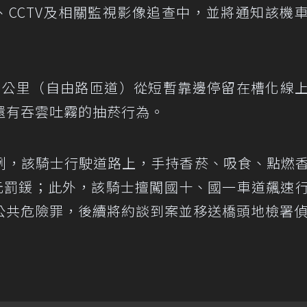
、CCTV及相關監視影像追查中，並將通知該機
.9公里（自由路匝道）從短暫靠邊停留在槽化線
還有吞雲吐霧的抽菸行為。
例，該騎士行駛道路上，手持香菸、吸食、點燃
0元罰鍰；此外，該騎士擅闖國十、國一車道飆速
公共危險罪，後續將約談到案並移送橋頭地檢署