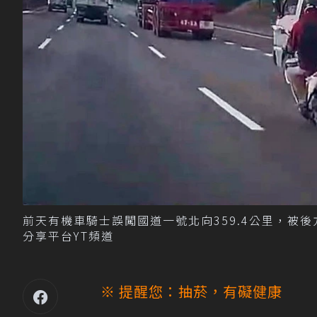
前天有機車騎士誤闖國道一號北向359.4公里，被後
分享平台YT頻道
※ 提醒您：抽菸，有礙健康