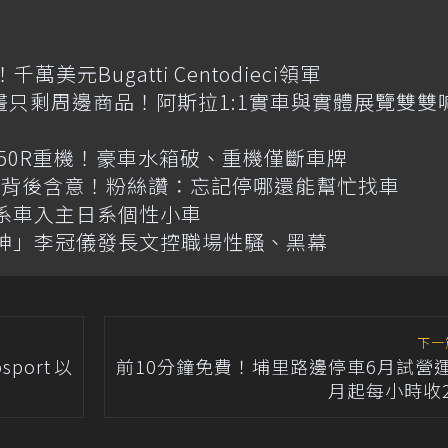
元Bugatti Centodieci領軍
畫只剩周邊商品！阿斯拉1:1實車與實體展覽雙雙
R650R重機！豪車水箱破、重機僅斷車牌
揭背後含意！粉絲讚：忘記停哪還能幫忙找車
韓系車入主日系個性小車
神」李冠儀發長文控職場性騷、黑幕
下一
sport以
前10分鐘免費！埔里路邊停車6月試營
月起每小時收