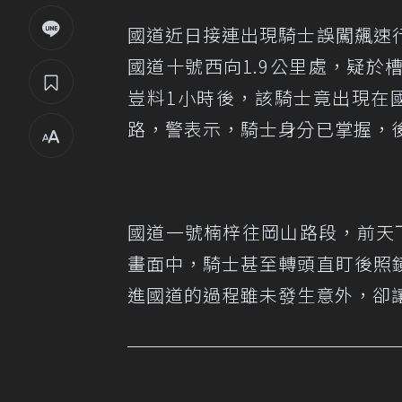
國道近日接連出現騎士誤闖飆速
國道十號西向1.9公里處，疑
豈料1小時後，該騎士竟出現在國
路，警表示，騎士身分已掌握，
國道一號楠梓往岡山路段，前天
畫面中，騎士甚至轉頭直盯後照
進國道的過程雖未發生意外，卻