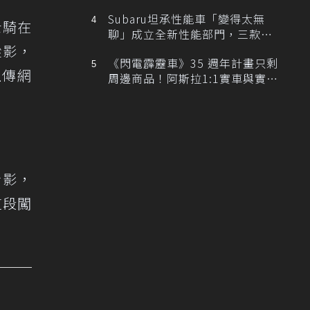
Subaru坦承性能車「變得太無
士騎在
聊」成立全新性能部門，三款手
蹤影，
排跑車開發中！
《閃電霹靂車》35 週年計畫只剩
上傳網
周邊商品！阿斯拉1:1實車與實體
展覽雙雙喊卡
身影，
這段闖