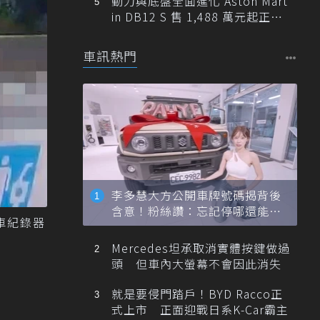
動力與底盤全面進化 Aston Mart
in DB12 S 售 1,488 萬元起正式
登台
車訊熱門
李多慧大方公開車牌號碼揭背後
含意！粉絲讚：忘記停哪還能幫
車紀錄器
忙找車
Mercedes坦承取消實體按鍵做過
頭 但車內大螢幕不會因此消失
就是要侵門踏戶！BYD Racco正
式上市 正面迎戰日系K-Car霸主