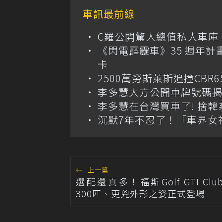
車訊最前線
C羅公開驚人總值私人車庫！千萬美
《閃電霹靂車》35 週年計
卡
2500萬勞斯萊斯追撞CB
李多慧大方公開車牌號碼
李多慧在台灣買車了! 捨
沉默7年不忍了！「車界女
←
上一篇
選配還真多！福斯Golf GTI Club
300匹、更兇外形之姿正式登場