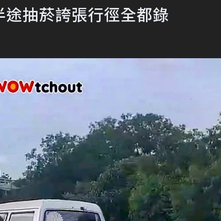
半途抽菸誇張行徑全都錄