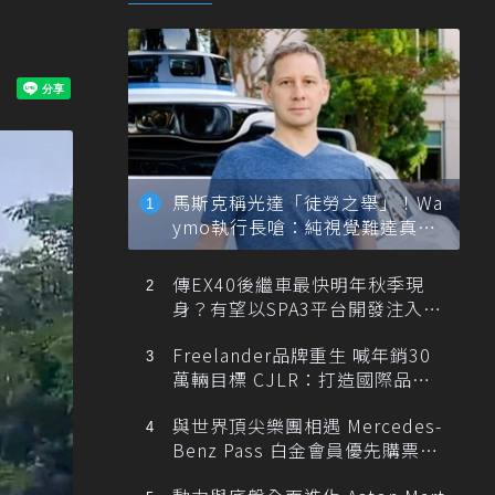
馬斯克稱光達「徒勞之舉」！Wa
ymo執行長嗆：純視覺難達真正
自動駕駛
傳EX40後繼車最快明年秋季現
身？有望以SPA3平台開發注入80
0V動力
Freelander品牌重生 喊年銷30
萬輛目標 CJLR：打造國際品牌
半數銷量來自全球！
與世界頂尖樂團相遇 Mercedes-
Benz Pass 白金會員優先購票維
也納愛樂