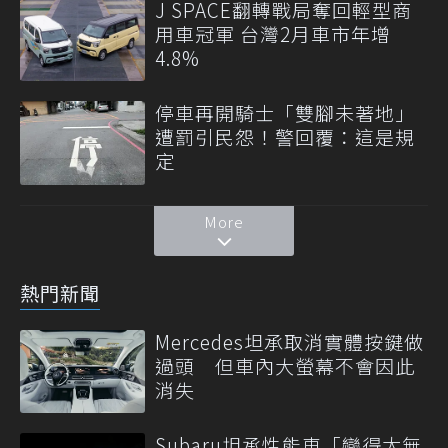
J SPACE翻轉戰局奪回輕型商
用車冠軍 台灣2月車市年增
4.8%
停車再開騎士「雙腳未著地」
遭罰引民怨！警回覆：這是規
定
More
熱門新聞
Mercedes坦承取消實體按鍵做
過頭 但車內大螢幕不會因此
消失
Subaru坦承性能車「變得太無