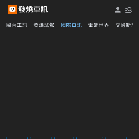
國內車訊
發燒試駕
國際車訊
電能世界
交通新訊