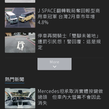
J SPACE翻轉戰局奪回輕型商
用車冠軍 台灣2月車市年增
4.8%
停車再開騎士「雙腳未著地」
遭罰引民怨！警回覆：這是規
定
More
熱門新聞
Mercedes坦承取消實體按鍵做
過頭 但車內大螢幕不會因此
消失