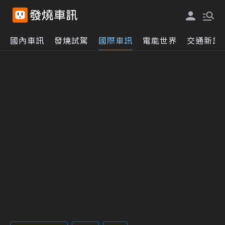
國內車訊
發燒試駕
國際車訊
電能世界
交通新訊