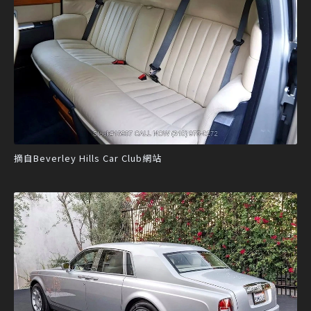
摘自Beverley Hills Car Club網站