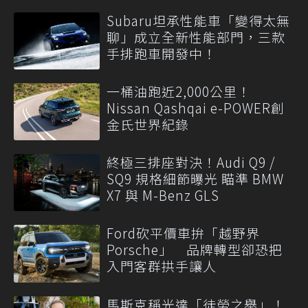
Subaru坦承性能車「變得太無
聊」成立全新性能部門，三款
手排跑車開發中！
一桶油跑近2,000公里！
Nissan Qashqai e-POWER創
金氏世界紀錄
終極三排座對決！Audi Q9 /
SQ9 規格細節曝光 瞄準 BMW
X7 與 M-Benz GLS
Ford砍平價車拚「越野界
Porsche」 品牌轉型卻恐把
入門客群拱手讓人
馬斯克稱光達「徒勞之舉」！