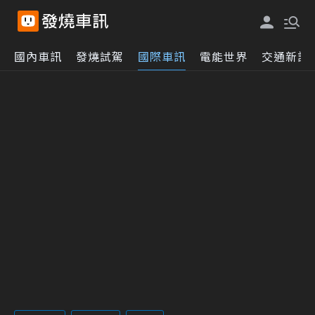
國內車訊
發燒試駕
國際車訊
電能世界
交通新訊