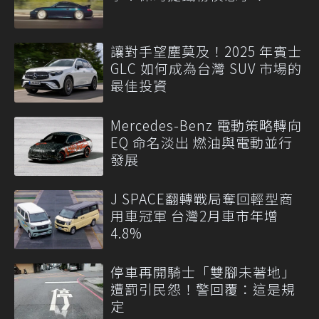
讓對手望塵莫及！2025 年賓士
GLC 如何成為台灣 SUV 市場的
最佳投資
Mercedes-Benz 電動策略轉向
EQ 命名淡出 燃油與電動並行
發展
J SPACE翻轉戰局奪回輕型商
用車冠軍 台灣2月車市年增
4.8%
停車再開騎士「雙腳未著地」
遭罰引民怨！警回覆：這是規
定