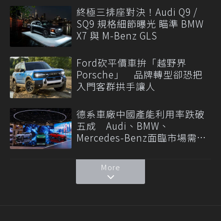
終極三排座對決！Audi Q9 /
SQ9 規格細節曝光 瞄準 BMW
X7 與 M-Benz GLS
Ford砍平價車拚「越野界
Porsche」 品牌轉型卻恐把
入門客群拱手讓人
德系車廠中國產能利用率跌破
五成 Audi、BMW、
Mercedes-Benz面臨市場需求
轉變
More