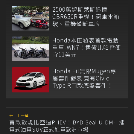
2500萬勞斯萊斯追撞
CBR650R重機！豪車水箱
破、重機僅斷車牌
Honda本田發表首款電動
重車-WN7！售價比哈雷便
宜11美元
Honda Fit無限Mugen專
屬套件發表 竟有Civic
Type R同款底盤套件！
←
上一篇
首款歐規比亞迪PHEV！BYD Seal U DM-I 插
電式油電SUV正式進軍歐洲市場