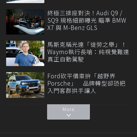
終極三排座對決！Audi Q9 /
SQ9 規格細節曝光 瞄準 BMW
X7 與 M-Benz GLS
馬斯克稱光達「徒勞之舉」！
Waymo執行長嗆：純視覺難達
真正自動駕駛
Ford砍平價車拚「越野界
Porsche」 品牌轉型卻恐把
入門客群拱手讓人
More