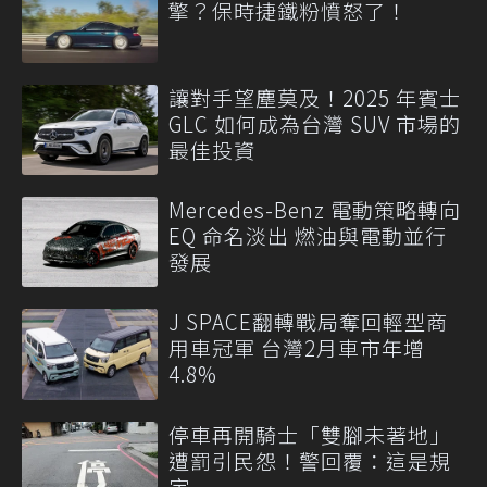
擎？保時捷鐵粉憤怒了！
讓對手望塵莫及！2025 年賓士
GLC 如何成為台灣 SUV 市場的
最佳投資
Mercedes-Benz 電動策略轉向
EQ 命名淡出 燃油與電動並行
發展
J SPACE翻轉戰局奪回輕型商
用車冠軍 台灣2月車市年增
4.8%
停車再開騎士「雙腳未著地」
遭罰引民怨！警回覆：這是規
定