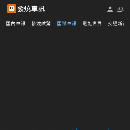
國內車訊
發燒試駕
國際車訊
電能世界
交通新訊