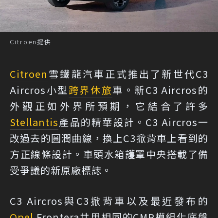
Citroen提供
Citroen
雪鐵龍汽車正式推出了新世代C3
Aircros小型
跨界休旅
車。新C3 Aircros的
外觀正如外界所預期，它結合了許多
Stellantis
產品的精華設計。C3 Aircros一
改過去的圓潤曲線，換上C3掀背車上看到的
方正線條設計。車頭水箱護罩中央搭載了備
受爭議的新原廠標誌。
C3 Aircros與C3掀背車以及最近發布的
Opel
Frontera共用相同的CMP模組化底盤