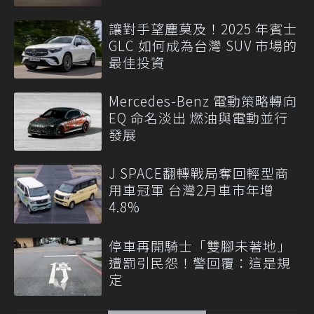
讓對手望塵莫及！2025 年賓士
GLC 如何成為台灣 SUV 市場的
最佳投資
Mercedes-Benz 電動策略轉向
EQ 命名淡出 燃油與電動並行
發展
J SPACE翻轉戰局奪回輕型商
用車冠軍 台灣2月車市年增
4.8%
停車再開騎士「雙腳未著地」
遭罰引民怨！警回覆：這是規
定