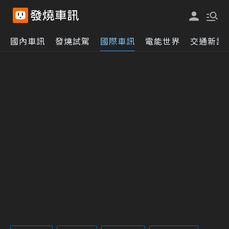
國內車訊
發燒試駕
國際車訊
電能世界
交通新訊