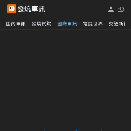
國內車訊
發燒試駕
國際車訊
電能世界
交通新訊