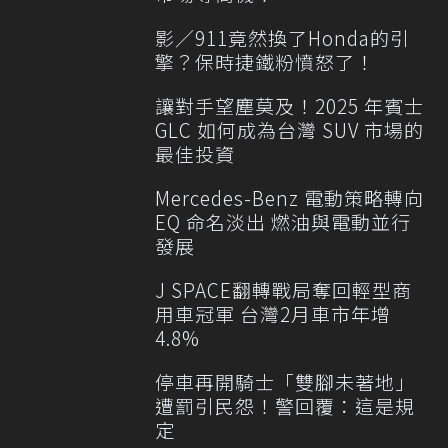
影／911竟然換了Honda的引
擎？保時捷鐵粉憤怒了！
讓對手望塵莫及！2025 年賓士
GLC 如何成為台灣 SUV 市場的
最佳投資
Mercedes-Benz 電動策略轉向
EQ 命名淡出 燃油與電動並行
發展
J SPACE翻轉戰局奪回輕型商
用車冠軍 台灣2月車市年增
4.8%
停車再開騎士「雙腳未著地」
遭罰引民怨！警回覆：這是規
定