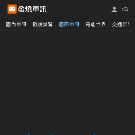
國內車訊
發燒試駕
國際車訊
電能世界
交通新訊