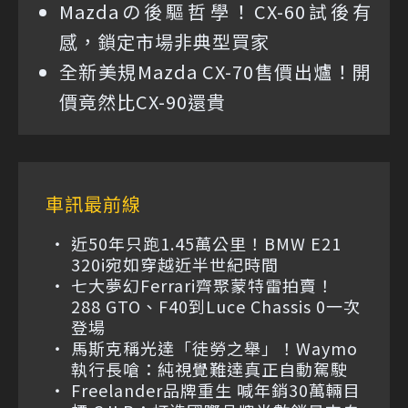
Mazdaの後驅哲學！CX-60試後有
感，鎖定市場非典型買家
全新美規Mazda CX-70售價出爐！開
價竟然比CX-90還貴
車訊最前線
近50年只跑1.45萬公里！BMW E21
320i宛如穿越近半世紀時間
七大夢幻Ferrari齊聚蒙特雷拍賣！
288 GTO、F40到Luce Chassis 0一次
登場
馬斯克稱光達「徒勞之舉」！Waymo
執行長嗆：純視覺難達真正自動駕駛
Freelander品牌重生 喊年銷30萬輛目