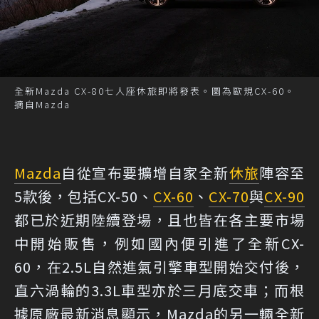
全新Mazda CX-80七人座休旅即將發表。圖為歐規CX-60。
摘自Mazda
Mazda
自從宣布要擴增自家全新
休旅
陣容至
5款後，包括CX-50、
CX-60
、
CX-70
與
CX-90
都已於近期陸續登場，且也皆在各主要市場
中開始販售，例如國內便引進了全新CX-
60，在2.5L自然進氣引擎車型開始交付後，
直六渦輪的3.3L車型亦於三月底交車；而根
據原廠最新消息顯示，Mazda的另一輛全新