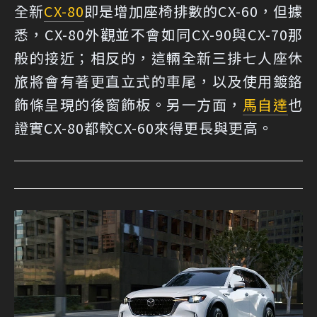
全新
CX-80
即是增加座椅排數的CX-60，但據
悉，CX-80外觀並不會如同CX-90與CX-70那
般的接近；相反的，這輛全新三排七人座休
旅將會有著更直立式的車尾，以及使用鍍鉻
飾條呈現的後窗飾板。另一方面，
馬自達
也
證實CX-80都較CX-60來得更長與更高。