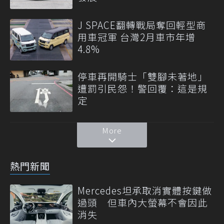
J SPACE翻轉戰局奪回輕型商
用車冠軍 台灣2月車市年增
4.8%
停車再開騎士「雙腳未著地」
遭罰引民怨！警回覆：這是規
定
More
熱門新聞
Mercedes坦承取消實體按鍵做
過頭 但車內大螢幕不會因此
消失