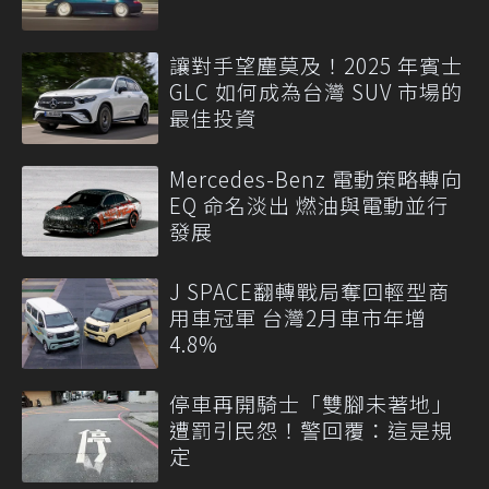
讓對手望塵莫及！2025 年賓士
GLC 如何成為台灣 SUV 市場的
最佳投資
Mercedes-Benz 電動策略轉向
EQ 命名淡出 燃油與電動並行
發展
J SPACE翻轉戰局奪回輕型商
用車冠軍 台灣2月車市年增
4.8%
停車再開騎士「雙腳未著地」
遭罰引民怨！警回覆：這是規
定