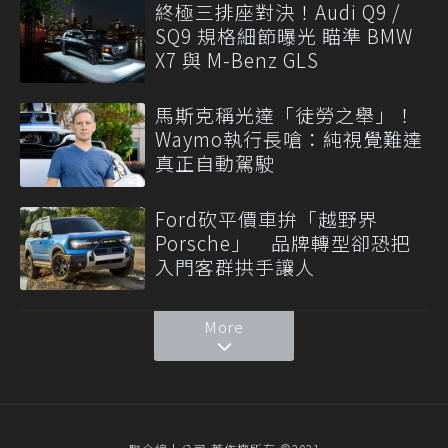
終極三排座對決！Audi Q9 /
SQ9 規格細節曝光 瞄準 BMW
X7 與 M-Benz GLS
馬斯克稱光達「徒勞之舉」！
Waymo執行長嗆：純視覺難達
真正自動駕駛
Ford砍平價車拚「越野界
Porsche」 品牌轉型卻恐把
入門客群拱手讓人
More