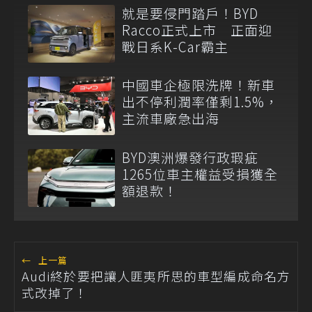
就是要侵門踏戶！BYD
Racco正式上市 正面迎
戰日系K-Car霸主
中國車企極限洗牌！新車
出不停利潤率僅剩1.5%，
主流車廠急出海
BYD澳洲爆發行政瑕疵
1265位車主權益受損獲全
額退款！
←
上一篇
Audi終於要把讓人匪夷所思的車型編成命名方
式改掉了！