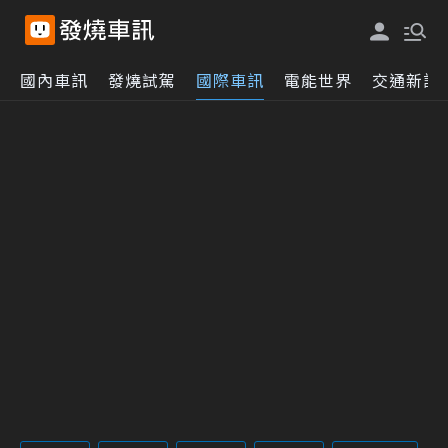
國內車訊
發燒試駕
國際車訊
電能世界
交通新訊