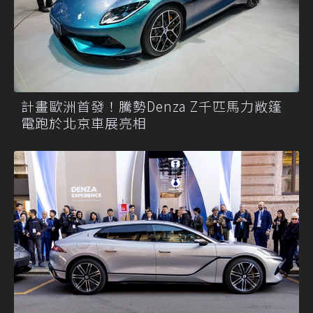
計畫歐洲首發！騰勢Denza Z千匹馬力敞篷
電跑於北京車展亮相