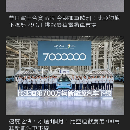
昔日賓士合資品牌 今朝揮軍歐洲！比亞迪旗
下騰勢 Z9 GT 挑戰豪華電動車市場
速度之快，才過4個月！比亞迪歡慶第700萬
輛新能源車下線