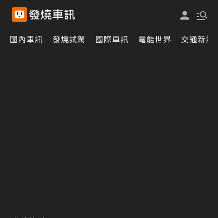
國內車訊
發燒試駕
國際車訊
電能世界
交通新訊