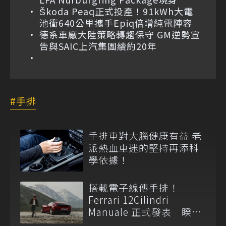
Škoda Peaq正式投產！91kWh大電
池衝640公里攜手Epiq倍增純電陣容
德系車廠大陸策略轉趨保守 GM逆勢宣
告與SAIC上汽集團續約20年
手排
手排車對大腦健康有益 老
派熱血車迷的堅持再添科
學依據！
搭載電子線傳手排！
Ferrari 12Cilindri
Manuale 正式發表 睽違
14 年重啟 H 型金屬排檔