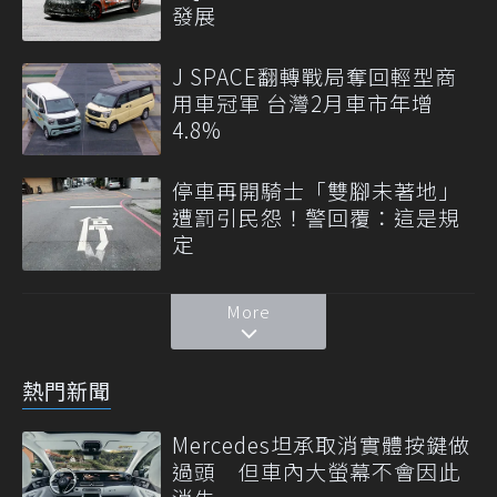
發展
J SPACE翻轉戰局奪回輕型商
用車冠軍 台灣2月車市年增
4.8%
停車再開騎士「雙腳未著地」
遭罰引民怨！警回覆：這是規
定
More
熱門新聞
Mercedes坦承取消實體按鍵做
過頭 但車內大螢幕不會因此