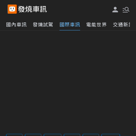
國內車訊
發燒試駕
國際車訊
電能世界
交通新訊