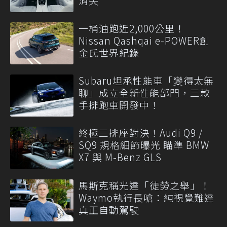
消失
一桶油跑近2,000公里！
Nissan Qashqai e-POWER創
金氏世界紀錄
Subaru坦承性能車「變得太無
聊」成立全新性能部門，三款
手排跑車開發中！
終極三排座對決！Audi Q9 /
SQ9 規格細節曝光 瞄準 BMW
X7 與 M-Benz GLS
馬斯克稱光達「徒勞之舉」！
Waymo執行長嗆：純視覺難達
真正自動駕駛