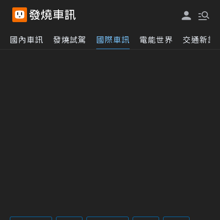
國內車訊
發燒試駕
國際車訊
電能世界
交通新訊