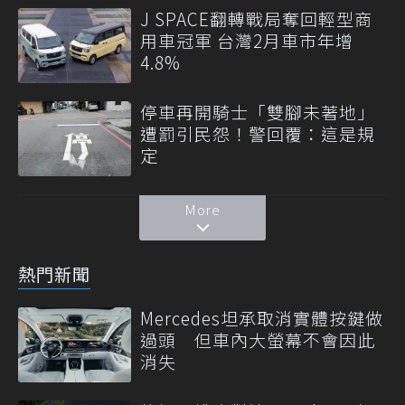
J SPACE翻轉戰局奪回輕型商
用車冠軍 台灣2月車市年增
4.8%
停車再開騎士「雙腳未著地」
遭罰引民怨！警回覆：這是規
定
More
熱門新聞
Mercedes坦承取消實體按鍵做
過頭 但車內大螢幕不會因此
消失