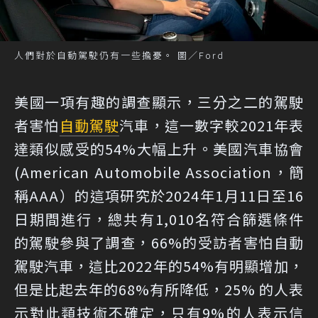
人們對於自動駕駛仍有一些擔憂。 圖／Ford
美國一項有趣的調查顯示，三分之二的駕駛
者害怕
自動駕駛
汽車，這一數字較2021年表
達類似感受的54%大幅上升。美國汽車協會
(American Automobile Association，簡
稱AAA）的這項研究於2024年1月11日至16
日期間進行，總共有1,010名符合篩選條件
的駕駛參與了調查，66%的受訪者害怕自動
駕駛汽車，這比2022年的54%有明顯增加，
但是比起去年的68%有所降低，25% 的人表
示對此類技術不確定，只有9%的人表示信