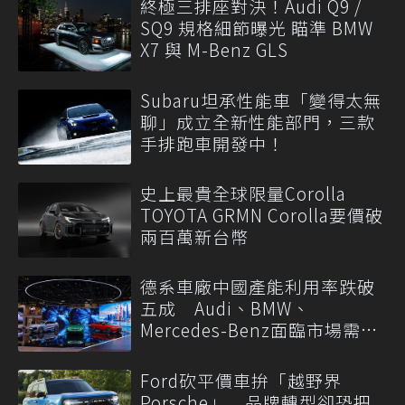
終極三排座對決！Audi Q9 /
SQ9 規格細節曝光 瞄準 BMW
X7 與 M-Benz GLS
Subaru坦承性能車「變得太無
聊」成立全新性能部門，三款
手排跑車開發中！
史上最貴全球限量Corolla
TOYOTA GRMN Corolla要價破
兩百萬新台幣
德系車廠中國產能利用率跌破
五成 Audi、BMW、
Mercedes-Benz面臨市場需求
轉變
Ford砍平價車拚「越野界
Porsche」 品牌轉型卻恐把