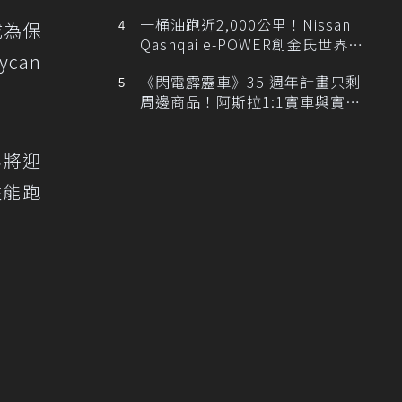
排跑車開發中！
一桶油跑近2,000公里！Nissan
成為保
Qashqai e-POWER創金氏世界紀
can
錄
《閃電霹靂車》35 週年計畫只剩
周邊商品！阿斯拉1:1實車與實體
展覽雙雙喊卡
年將迎
性能跑