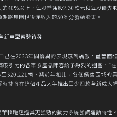
40%以上，每股普通股2.30歐元和每股優先股2
預期將集團稅後淨收入的50％分發給股東。
款全新車型蓄勢待發
為自己在2023年間優異的表現感到驕傲。盡管面
吸引力的各車系產品陣容給予熱烈的迴響。"在2
至320,221輛。與前年相比，各個銷售區域的
保時捷將在這個產品大年推出至少四款全新或大
這款豪華轎跑透過其更強勁的動力系統強調運動特性