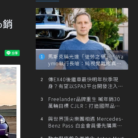
％銷
馬斯克稱光達「徒勞之舉」！Wa
ymo執行長嗆：純視覺難達真正
自動駕駛
傳EX40後繼車最快明年秋季現
身？有望以SPA3平台開發注入80
0V動力
Freelander品牌重生 喊年銷30
萬輛目標 CJLR：打造國際品牌
半數銷量來自全球！
與世界頂尖樂團相遇 Mercedes-
Benz Pass 白金會員優先購票維
也納愛樂