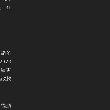
.31
臨諸多
023
業績更
幅改款
。從頭