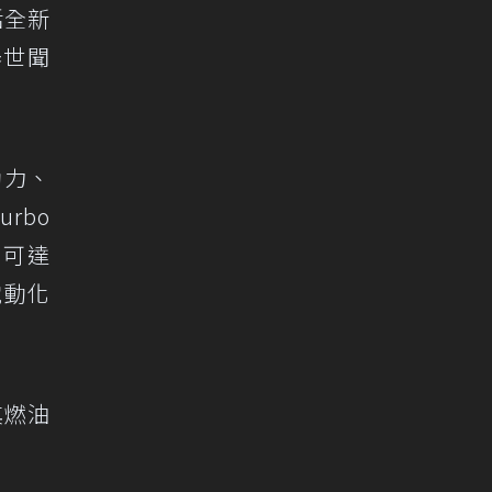
括全新
舉世聞
動力、
rbo
高可達
電動化
其燃油