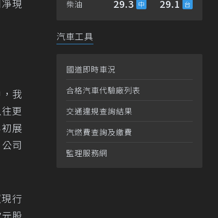
門凈現
29.3
29.1
柴油
汽車工具
國道即時車況
合格汽車代驗廠列表
中，我
以往更
交通違規查詢結果
年初展
汽燃費查詢及繳費
、公司
監理服務網
照現行
歐元股