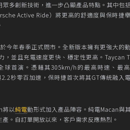
用眾多創新技術，進一步凸顯產品特點。其中包
che Active Ride）將更高的舒適度與保時捷
。
an於今年春季正式問市。全新版本擁有更強大的
並且充電速度更快、穩定性更高。Taycan Tu
全球首演。憑藉其305km/h的最高時速、最
功率與2.2秒零百加速，保時捷首次將其GT傳統融入
n將以
純電
動形式加入產品陣容。純電Macan與
生產。自訂單開放以來，客戶需求反應熱烈。