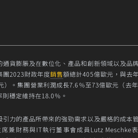
的通貨膨脹及在數位化、產品和創新領域以及品
團2023財政年度
銷售
額總計405億歐元，與去
歐元）。集團營業利潤成長7.6％至73億歐元（去年
則穩定維持在18.0％。
吸引力的產品所帶來的強勁需求以及嚴格的成本
財務與IT執行董事會成員Lutz Meschke