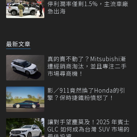
停利潤率僅剩1.5%，主流車廠
急出海
最新文章
真的賣不動了？Mitsubishi漸
遭經銷商淘汰，並且專注二手
市場尋商機！
影／911竟然換了Honda的引
擎？保時捷鐵粉憤怒了！
讓對手望塵莫及！2025 年賓士
GLC 如何成為台灣 SUV 市場的
最佳投資