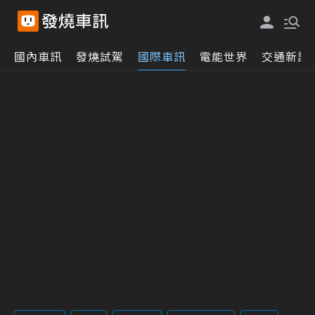
國內車訊
發燒試駕
國際車訊
電能世界
交通新訊