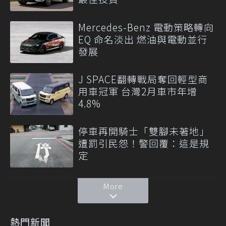
Mercedes-Benz 電動策略轉向
EQ 命名淡出 燃油與電動並行
發展
J SPACE翻轉戰局奪回輕型商
用車冠軍 台灣2月車市年增
4.8%
停車再開騎士「雙腳未著地」
遭罰引民怨！警回覆：這是規
定
More
熱門新聞