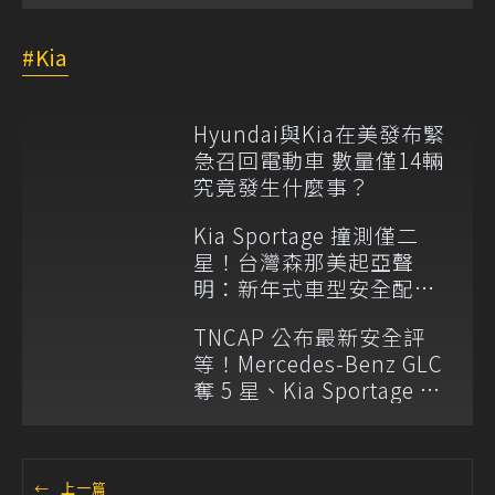
Kia
Hyundai與Kia在美發布緊
急召回電動車 數量僅14輛
究竟發生什麼事？
Kia Sportage 撞測僅二
星！台灣森那美起亞聲
明：新年式車型安全配備
已調整
TNCAP 公布最新安全評
等！Mercedes-Benz GLC
奪 5 星、Kia Sportage 僅
獲 2 星
←
上一篇