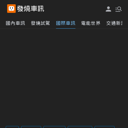
國內車訊
發燒試駕
國際車訊
電能世界
交通新訊