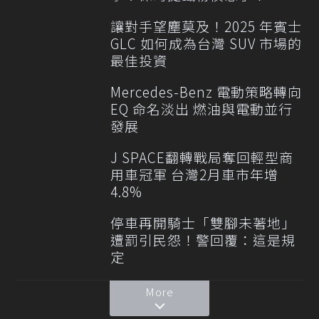
讓對手望塵莫及！2025 年賓士
GLC 如何成為台灣 SUV 市場的
最佳投資
Mercedes-Benz 電動策略轉向
EQ 命名淡出 燃油與電動並行
發展
J SPACE翻轉戰局奪回輕型商
用車冠軍 台灣2月車市年增
4.8%
停車再開騎士「雙腳未著地」
遭罰引民怨！警回覆：這是規
定
More