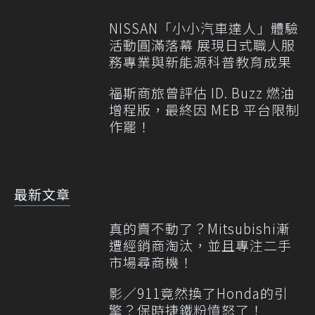
NISSAN「小小汽車達人」體驗
活動圓滿落幕 展現日式職人服
務專業與新能源科普教育成果
福斯商旅曾評估 ID. Buzz 燃油
增程版，最終因 MEB 平台限制
作罷！
最新文章
真的賣不動了？Mitsubishi漸
遭經銷商淘汰，並且專注二手
市場尋商機！
影／911竟然換了Honda的引
擎？保時捷鐵粉憤怒了！