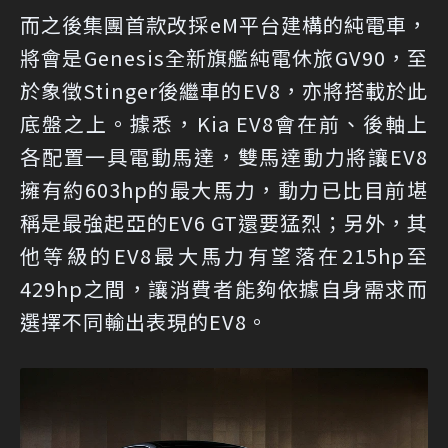
而之後集團首款改採eM平台建構的純電車，
將會是Genesis全新旗艦純電休旅GV90，至
於象徵Stinger後繼車的EV8，亦將搭載於此
底盤之上。據悉，Kia EV8會在前、後軸上
各配置一具電動馬達，雙馬達動力將讓EV8
擁有約603hp的最大馬力，動力已比目前堪
稱是最強起亞的EV6 GT還要猛烈；另外，其
他等級的EV8最大馬力有望落在215hp至
429hp之間，讓消費者能夠依據自身需求而
選擇不同輸出表現的EV8。