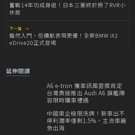
奮戰14年功成身退！日本三菱終於掰了RVR小
休旅
下一篇
→
雖然入門，但續航表現更優！全新BMW iX2
eDrive20正式登場
延伸閱讀
A6 e-tron 獲車訊風雲獎肯定
台灣奧迪推出 Audi A6 旗艦陣
容限時購車禮遇
中國車企極限洗牌！新車出不
停利潤率僅剩1.5%，主流車廠
急出海