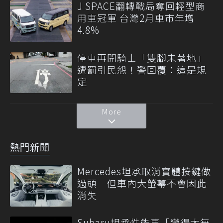
J SPACE翻轉戰局奪回輕型商
用車冠軍 台灣2月車市年增
4.8%
停車再開騎士「雙腳未著地」
遭罰引民怨！警回覆：這是規
定
More
熱門新聞
Mercedes坦承取消實體按鍵做
過頭 但車內大螢幕不會因此
消失
Subaru坦承性能車「變得太無