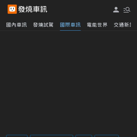
國內車訊
發燒試駕
國際車訊
電能世界
交通新訊