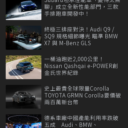
聊」成立全新性能部門，三款
手排跑車開發中！
終極三排座對決！Audi Q9 /
SQ9 規格細節曝光 瞄準 BMW
X7 與 M-Benz GLS
一桶油跑近2,000公里！
Nissan Qashqai e-POWER創
金氏世界紀錄
史上最貴全球限量Corolla
TOYOTA GRMN Corolla要價破
兩百萬新台幣
德系車廠中國產能利用率跌破
五成 Audi、BMW、