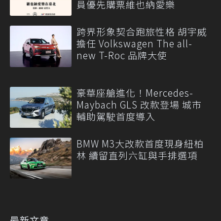
員優先購票維也納愛樂
跨界形象契合跑旅性格 胡宇威
擔任 Volkswagen The all-
new T-Roc 品牌大使
豪華座艙進化！Mercedes-
Maybach GLS 改款登場 城市
輔助駕駛首度導入
BMW M3大改款首度現身紐柏
林 續留直列六缸與手排選項
最新文章