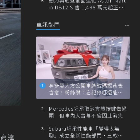
動力與底盤全面進化 Aston Mart
in DB12 S 售 1,488 萬元起正式
登台
車訊熱門
李多慧大方公開車牌號碼揭背後
含意！粉絲讚：忘記停哪還能幫
忙找車
Mercedes坦承取消實體按鍵做過
頭 但車內大螢幕不會因此消失
Subaru坦承性能車「變得太無
聊」成立全新性能部門，三款手
力高達