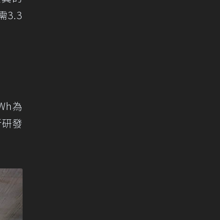
3.3
Wh為
新研發