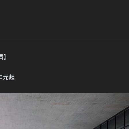
價】
起
00元起