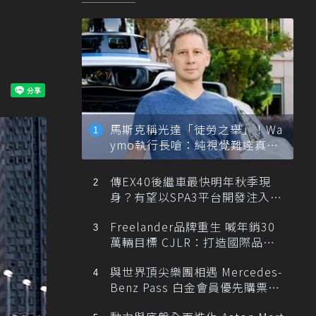
馬斯克稱光達「徒勞之舉」！Wa
ymo執行長嗆：純視覺難達真正
自動駕駛
傳EX40後繼車最快明年秋季現
身？有望以SPA3平台開發注入80
0V動力
Freelander品牌重生 喊年銷30
萬輛目標 CJLR：打造國際品牌
半數銷量來自全球！
與世界頂尖樂團相遇 Mercedes-
Benz Pass 白金會員優先購票維
也納愛樂