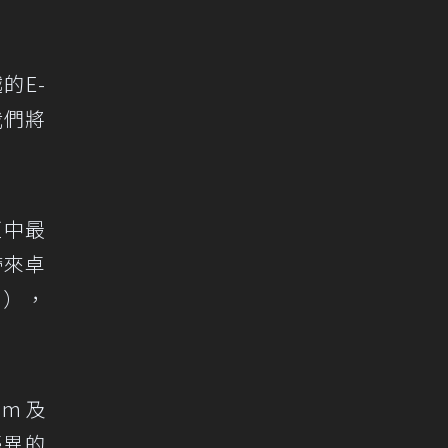
的E-
我們將
距中最
帶來卓
l），
Nm及
優異的