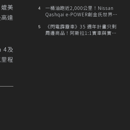
排跑車開發中！
。媲美
一桶油跑近2,000公里！Nissan
Qashqai e-POWER創金氏世界紀
最高達
錄
《閃電霹靂車》35 週年計畫只剩
周邊商品！阿斯拉1:1實車與實體
展覽雙雙喊卡
 4及
航里程