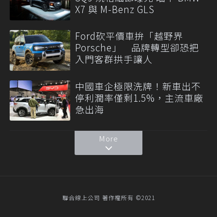
X7 與 M-Benz GLS
Ford砍平價車拚「越野界
Porsche」 品牌轉型卻恐把
入門客群拱手讓人
中國車企極限洗牌！新車出不
停利潤率僅剩1.5%，主流車廠
急出海
More
聯合線上公司 著作權所有 ©2021