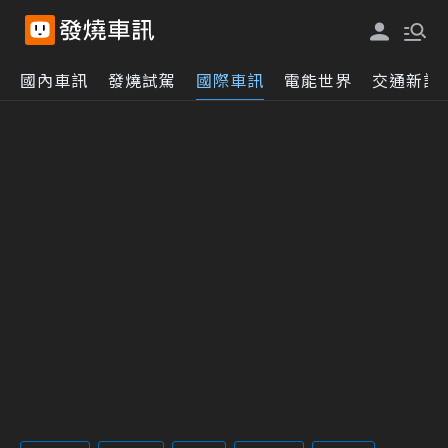
國內車訊
發燒試駕
國際車訊
電能世界
交通新訊