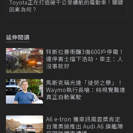
Toyota正在打造破千公里續航的電動車！關鍵
因素為何？
延伸閱讀
特斯拉暴衝釀3傷600戶停電！
違停賓士擋下浩劫，車主：人
沒事就好
馬斯克稱光達「徒勞之舉」！
Waymo執行長嗆：純視覺難達
真正自動駕駛
A6 e-tron 獲車訊風雲獎肯定
台灣奧迪推出 Audi A6 旗艦陣