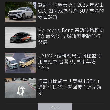
讓對手望塵莫及！2025 年賓士
GLC 如何成為台灣 SUV 市場的
最佳投資
Mercedes-Benz 電動策略轉向
EQ 命名淡出 燃油與電動並行
發展
J SPACE翻轉戰局奪回輕型商
用車冠軍 台灣2月車市年增
4.8%
停車再開騎士「雙腳未著地」
遭罰引民怨！警回覆：這是規
定
More