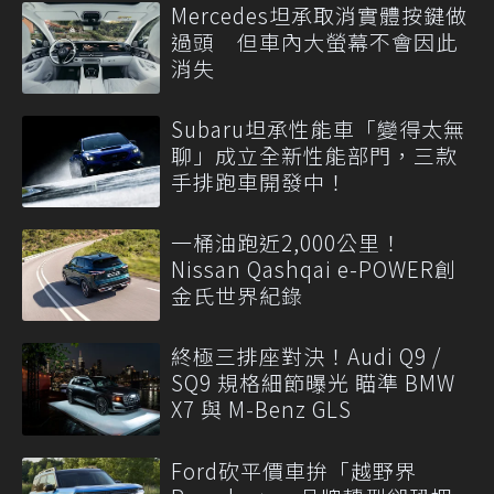
Mercedes坦承取消實體按鍵做
過頭 但車內大螢幕不會因此
消失
Subaru坦承性能車「變得太無
聊」成立全新性能部門，三款
手排跑車開發中！
一桶油跑近2,000公里！
Nissan Qashqai e-POWER創
金氏世界紀錄
終極三排座對決！Audi Q9 /
SQ9 規格細節曝光 瞄準 BMW
X7 與 M-Benz GLS
Ford砍平價車拚「越野界