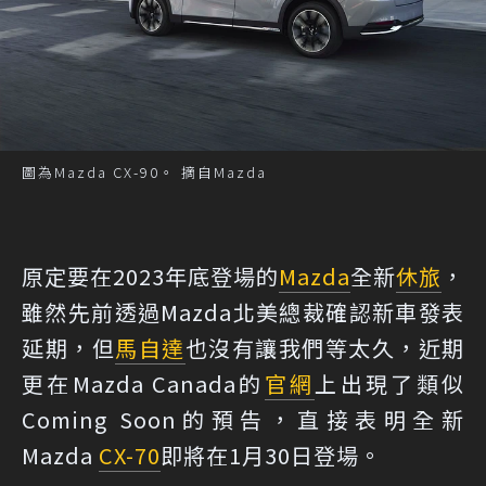
圖為Mazda CX-90。 摘自Mazda
原定要在2023年底登場的
Mazda
全新
休旅
，
雖然先前透過Mazda北美總裁確認新車發表
延期，但
馬自達
也沒有讓我們等太久，近期
更在Mazda Canada的
官網
上出現了類似
Coming Soon的預告，直接表明全新
Mazda
CX-70
即將在1月30日登場。