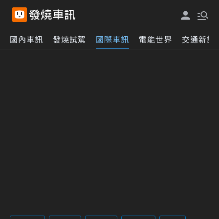
國內車訊
發燒試駕
國際車訊
電能世界
交通新訊