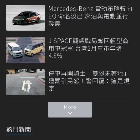
Mercedes-Benz 電動策略轉向
EQ 命名淡出 燃油與電動並行
發展
J SPACE翻轉戰局奪回輕型商
用車冠軍 台灣2月車市年增
4.8%
停車再開騎士「雙腳未著地」
遭罰引民怨！警回覆：這是規
定
More
熱門新聞