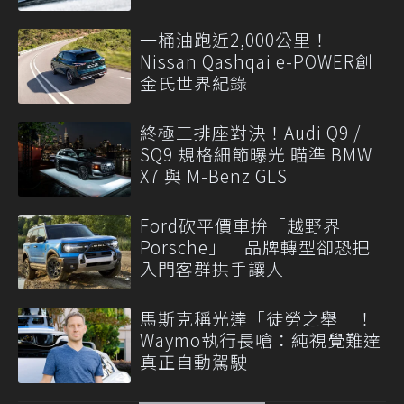
一桶油跑近2,000公里！
Nissan Qashqai e-POWER創
金氏世界紀錄
終極三排座對決！Audi Q9 /
SQ9 規格細節曝光 瞄準 BMW
X7 與 M-Benz GLS
Ford砍平價車拚「越野界
Porsche」 品牌轉型卻恐把
入門客群拱手讓人
馬斯克稱光達「徒勞之舉」！
Waymo執行長嗆：純視覺難達
真正自動駕駛