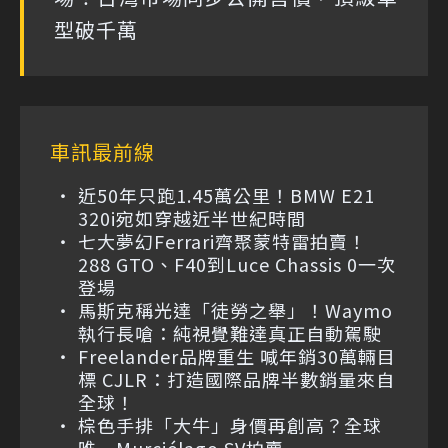
型破千萬
車訊最前線
近50年只跑1.45萬公里！BMW E21
320i宛如穿越近半世紀時間
七大夢幻Ferrari齊聚蒙特雷拍賣！
288 GTO、F40到Luce Chassis 0一次
登場
馬斯克稱光達「徒勞之舉」！Waymo
執行長嗆：純視覺難達真正自動駕駛
Freelander品牌重生 喊年銷30萬輛目
標 CJLR：打造國際品牌半數銷量來自
全球！
棕色手排「大牛」身價再創高？全球
唯一Murciélago SV拍賣