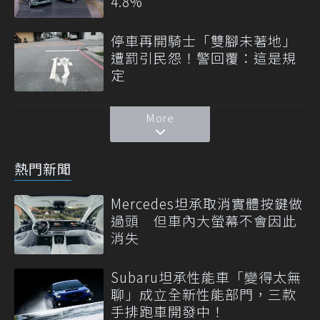
4.8%
停車再開騎士「雙腳未著地」
遭罰引民怨！警回覆：這是規
定
More
熱門新聞
Mercedes坦承取消實體按鍵做
過頭 但車內大螢幕不會因此
消失
Subaru坦承性能車「變得太無
聊」成立全新性能部門，三款
手排跑車開發中！