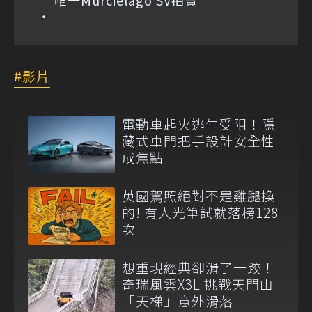
影片
電動車起火逃生受阻！隱
藏式車門把手設計安全性
成焦點
英國駕照絕對不是雞腿換
的! 有人光筆試就落榜128
次
想重現經典卻滑了一跤！
奇瑞風雲X3L 挑戰天門山
「天梯」意外滑落