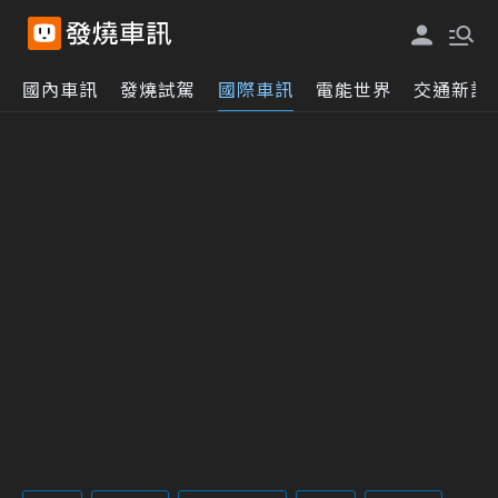
國內車訊
發燒試駕
國際車訊
電能世界
交通新訊