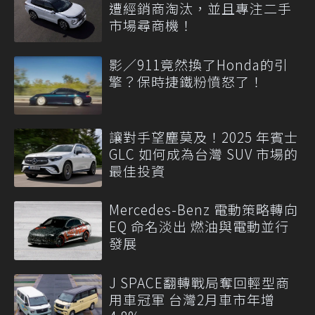
遭經銷商淘汰，並且專注二手
市場尋商機！
影／911竟然換了Honda的引
擎？保時捷鐵粉憤怒了！
讓對手望塵莫及！2025 年賓士
GLC 如何成為台灣 SUV 市場的
最佳投資
Mercedes-Benz 電動策略轉向
EQ 命名淡出 燃油與電動並行
發展
J SPACE翻轉戰局奪回輕型商
用車冠軍 台灣2月車市年增