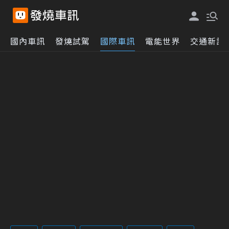
國內車訊
發燒試駕
國際車訊
電能世界
交通新訊