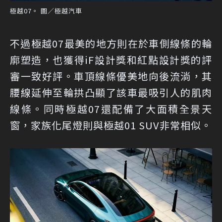
極越07。 圖／極越汽車
不過極越07最美的地方則在於車側線條的輪
廓塑造，也獲得iF設計獎和紅點設計獎的評
審一致好評。車頂線條優美地向後流淌，其
腰線延伸至輪拱凸顯了該車最吸引人的肌肉
線條。同時極越07還配備了大面積全景天
窗，家族化尾燈則與極越01 SUV非常相似。