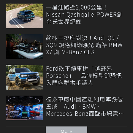
一桶油跑近2,000公里！
Nissan Qashqai e-POWER創
金氏世界紀錄
終極三排座對決！Audi Q9 /
SQ9 規格細節曝光 瞄準 BMW
X7 與 M-Benz GLS
Ford砍平價車拚「越野界
Porsche」 品牌轉型卻恐把
入門客群拱手讓人
德系車廠中國產能利用率跌破
五成 Audi、BMW、
Mercedes-Benz面臨市場需求
轉變
More