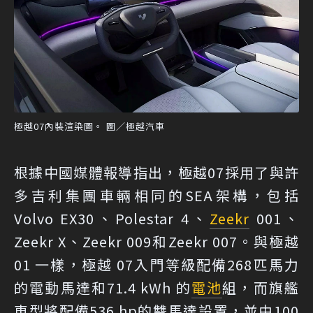
極越07內裝渲染圖。 圖／極越汽車
根據中國媒體報導指出，極越07採用了與許
多吉利集團車輛相同的SEA架構，包括
Volvo EX30、Polestar 4、
Zeekr
001、
Zeekr X、Zeekr 009和Zeekr 007。與極越
01 一樣，極越 07入門等級配備268匹馬力
的電動馬達和71.4 kWh 的
電池
組，而旗艦
車型將配備536 hp的雙馬達設置，並由100