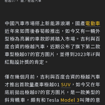
極越07。 圖／極越汽車
中國汽車市場搭上新能源浪潮，國產
電動車
近年來如雨後春筍般推出，如今又有一輛外
型極為亮麗的車款即將踏入市場。吉利與百
度合資的極越汽車，近期公布了旗下第二款
車型極越07的官方圖片，並得到2023年iF與
紅點設計獎的肯定。
僅在幾個月前，吉利與百度合資的極越汽車
才推出首款量產車極越01
SUV
，如今又在年
底前拋出極越07的官方圖片，是一款美型的
斜背轎車，頗有和Tesla
Model 3
叫陣的意