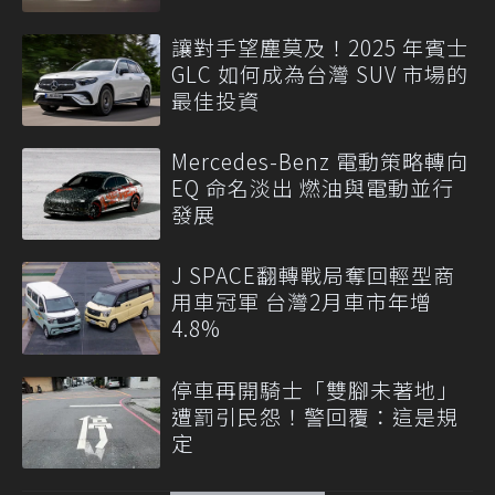
讓對手望塵莫及！2025 年賓士
GLC 如何成為台灣 SUV 市場的
最佳投資
Mercedes-Benz 電動策略轉向
EQ 命名淡出 燃油與電動並行
發展
J SPACE翻轉戰局奪回輕型商
用車冠軍 台灣2月車市年增
4.8%
停車再開騎士「雙腳未著地」
遭罰引民怨！警回覆：這是規
定