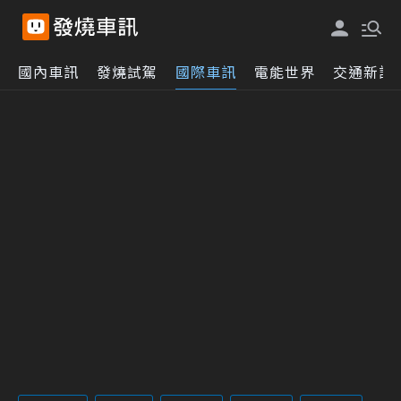
國內車訊
發燒試駕
國際車訊
電能世界
交通新訊