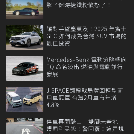
擎？保時捷鐵粉憤怒了！
讓對手望塵莫及！2025 年賓士
GLC 如何成為台灣 SUV 市場的
最佳投資
Mercedes-Benz 電動策略轉向
EQ 命名淡出 燃油與電動並行
發展
J SPACE翻轉戰局奪回輕型商
用車冠軍 台灣2月車市年增
4.8%
停車再開騎士「雙腳未著地」
遭罰引民怨！警回覆：這是規