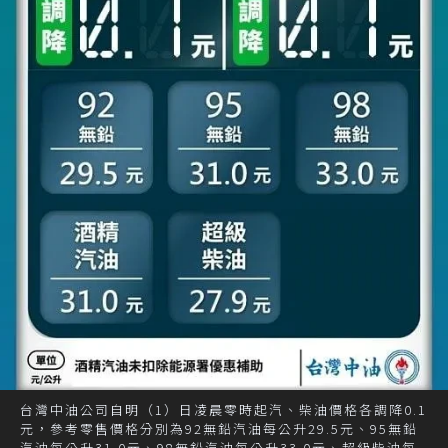
台灣中油公司自明（1）日凌晨零時起汽、柴油價格各調降0.1
元，參考零售價格分別為92無鉛汽油每公升29.5元、95無鉛
汽油每公升31.0元、98無鉛汽油每公升33.0元、超級柴油每