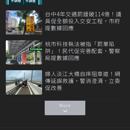
台中4年交通罰鍰破114億！議
員促全額投入交安工程，市府
提數據回應
桃市科技執法被指「罰單陷
阱」！民代促完善配套，警察
局提數據回應
婦人淡江大橋自摔阻車道！網
傳延誤救護，警消澄清、立委
促改善
More