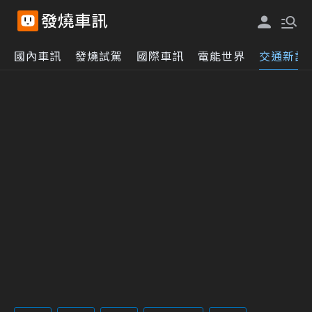
國內車訊
發燒試駕
國際車訊
電能世界
交通新訊