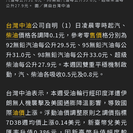
公升27.9元。 圖／摘自台灣中油
台灣中油
公司自明（1）日凌晨零時起汽、
柴油
價格各調降0.1元，參考零
售價
格分別為
92無鉛汽油每公升29.5元、95無鉛汽油每公
升31.0元、98無鉛汽油每公升33.0元、超級
柴油每公升27.9元。本週因雙重平穩機制啟
動，汽、柴油各吸收0.5元及0.8元。
台灣中油表示，本週受油輪行經印度洋遭伊
朗無人機襲擊及美國通膨降溫影響，導致國
際
油價
上漲。浮動油價調整原則之調價指標
7D3B週均價上漲0.14美元，新臺幣兌美元
匯率升值0.386元，因新臺幣升值幅度較